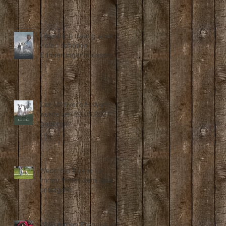
Unendlich traurig aber mit
vielen schönen
Erinnerungen müssen wir
Abschied nehmen...
Der Millriver's H-Wurf
wurde am 20.03.2021
geboren
Wenn die Sonne für
immer hinter dem Jura
untergeht...
Willkommen Bregalia vom