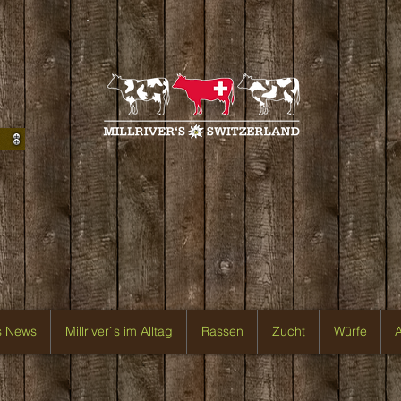
`s News
Millriver`s im Alltag
Rassen
Zucht
Würfe
A