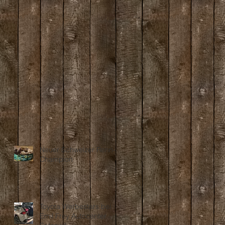
Neuer Schweizer Renn-
Champion
Toyota Werbestars bei
Emil Frey Autocenter