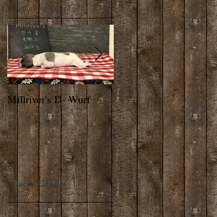
Empfohlene Einträge
Millriver's D- Wurf
THE ALPS WHIPPET
Aktuelle Einträge