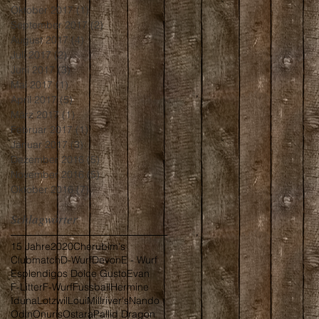
Oktober 2017
(1)
1 Beitrag
September 2017
(2)
2 Beiträge
August 2017
(4)
4 Beiträge
Juli 2017
(2)
2 Beiträge
Juni 2017
(3)
3 Beiträge
Mai 2017
(1)
1 Beitrag
April 2017
(5)
5 Beiträge
März 2017
(1)
1 Beitrag
Februar 2017
(1)
1 Beitrag
Januar 2017
(3)
3 Beiträge
Dezember 2016
(5)
5 Beiträge
November 2016
(5)
5 Beiträge
Oktober 2016
(7)
7 Beiträge
Schlagwörter
15 Jahre
2020
Cherubim's
Clubmatch
D-Wurf
Devon
E - Wurf
Esplendigos Dolce Gusto
Evan
F-Litter
F-Wurf
Fussball
Hermine
Iduna
Lotzwil
Loui
Millriver's
Nando
Odin
Onuris
Ostara
Pallid Dragon