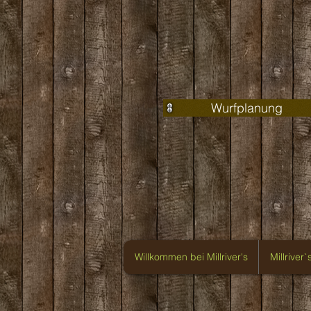
Wurfplanung
Willkommen bei Millriver's
Millriver