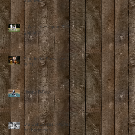
Safenwil...
L-Wurf im Frühjahr 2025
geplant
Start in die Showsaison
2021
Happy B-Day
Die Geburt des I-Wurfes
hat begonnen ....