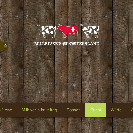
`s News
Millriver`s im Alltag
Rassen
Zucht
Würfe
A