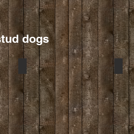
stud dogs
Esplendigos Dolce Gusto
Millriv