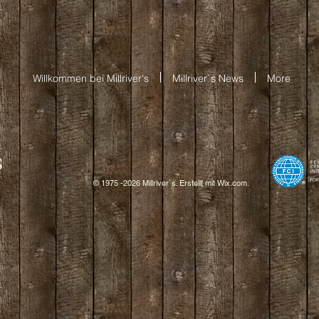
Willkommen bei Millriver's
Millriver`s News
More
S
© 1975 -2026 Millriver`s. Erstellt mit
W
ix.com.