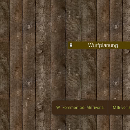
Wurfplanung
Willkommen bei Millriver's
Millriver