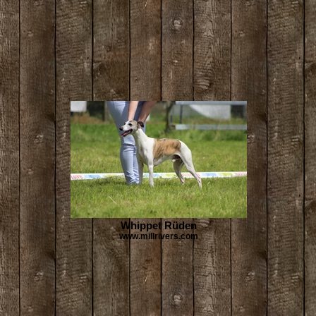
Whippet Rüden
www.millrivers.com