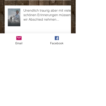
Unendlich traurig aber mit vielen
schönen Erinnerungen müssen
wir Abschied nehmen...
Email
Facebook
Der Millriver's H-Wurf wurde am
20.03.2021 geboren
Wenn die Sonne für immer hinter
dem Jura untergeht...