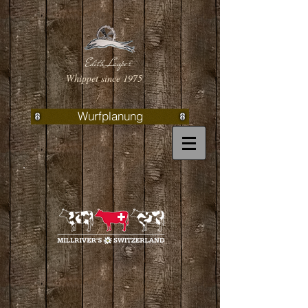
Edith Lauper
Whippet since 1975
Wurfplanung