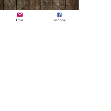
Show More
Email
Facebook
Nicole Lauper & Roman Andrist
Oberhubelstrasse 10
CH - 5742 Kölliken
MILLRIVER`S
SWITZERLAND
©
1975 -2026
Millriver`s. Erstellt mit
W
ix.com.