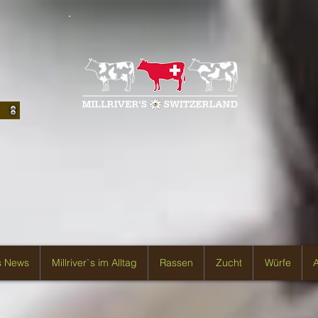
`s News
Millriver`s im Alltag
Rassen
Zucht
Würfe
A