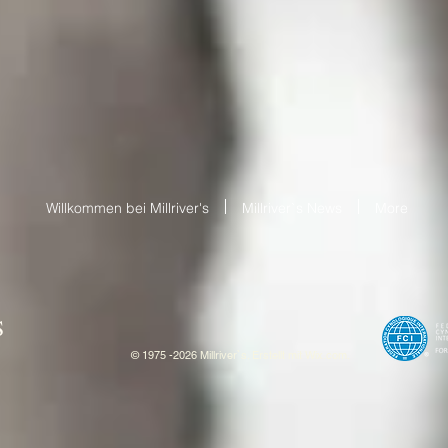
Willkommen bei Millriver's
Millriver`s News
More
S
© 1975 -2026 Millriver`s. Erstellt mit
W
ix.com.