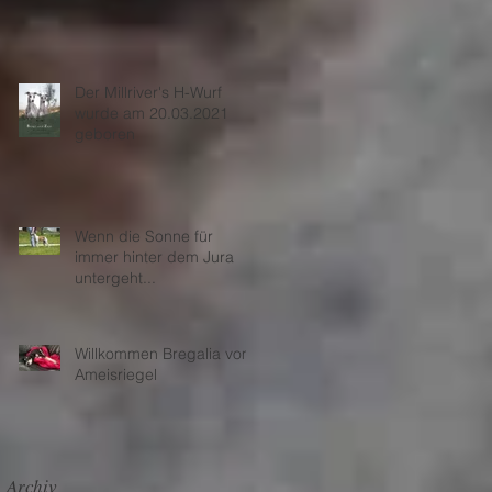
Abschied nehmen...
Der Millriver's H-Wurf
wurde am 20.03.2021
geboren
Wenn die Sonne für
immer hinter dem Jura
untergeht...
Willkommen Bregalia vom
Ameisriegel
Archiv