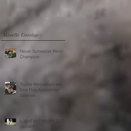
Aktuelle Einträge
Neuer Schweizer Renn-
m
Champion
e
Toyota Werbestars bei
Emil Frey Autocenter
Safenwil...
L-Wurf im Frühjahr 2025
geplant