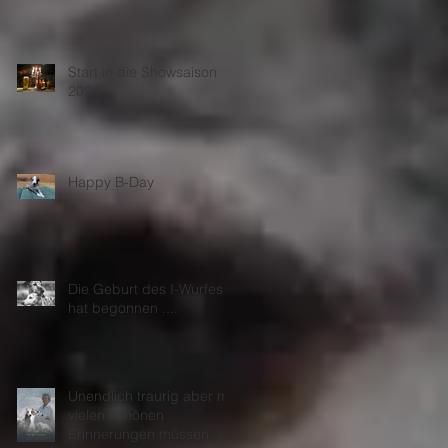
Start in die Showsaison
2021
Happy B-Day
Die Geburt des I-Wurfes
hat begonnen ....
Unendlich traurig aber mit
vielen schönen
Erinnerungen müssen wir