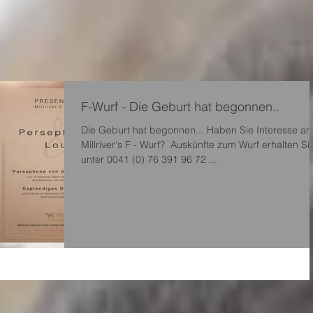
F-Wurf - Die Geburt hat begonnen..
Die Geburt hat begonnen... Haben Sie Interesse a
Millriver's F - Wurf? ​ Auskünfte zum Wurf erhalten Si
unter 0041 (0) 76 391 96 72 ​...