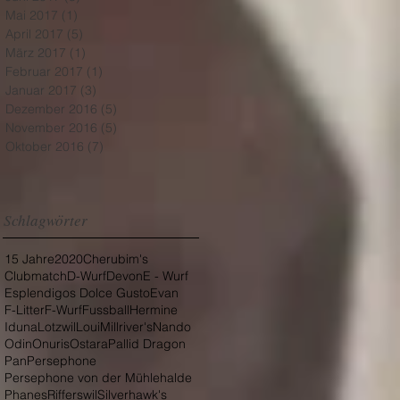
Mai 2017
(1)
1 Beitrag
April 2017
(5)
5 Beiträge
März 2017
(1)
1 Beitrag
Februar 2017
(1)
1 Beitrag
Januar 2017
(3)
3 Beiträge
Dezember 2016
(5)
5 Beiträge
November 2016
(5)
5 Beiträge
Oktober 2016
(7)
7 Beiträge
Schlagwörter
15 Jahre
2020
Cherubim's
Clubmatch
D-Wurf
Devon
E - Wurf
Esplendigos Dolce Gusto
Evan
F-Litter
F-Wurf
Fussball
Hermine
Iduna
Lotzwil
Loui
Millriver's
Nando
Odin
Onuris
Ostara
Pallid Dragon
Pan
Persephone
Persephone von der Mühlehalde
Phanes
Rifferswil
Silverhawk's