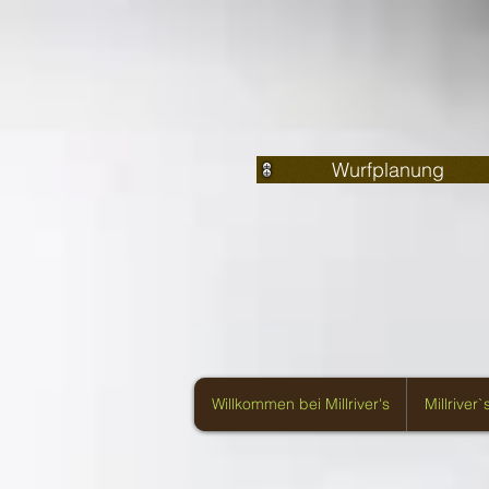
Wurfplanung
Willkommen bei Millriver's
Millriver