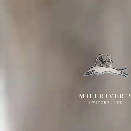
MILLRIVER`
SWITZERLAND