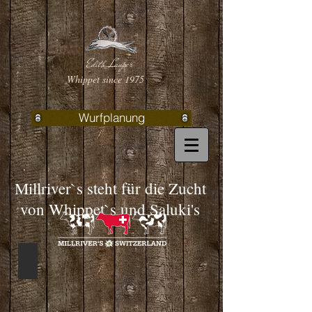
Edith Lauper
Whippet since 1975
Wurfplanung
Millriver`s steht für die Zucht
von Whippet`s und Saluki's
Brood Bitches
Millriver's
Befana