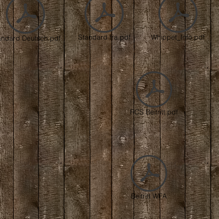
Standard fra.pdf
Whippet_Info.pdf
andard Deutsch.pdf
RCS Beitritt.pdf
Beitritt WFA