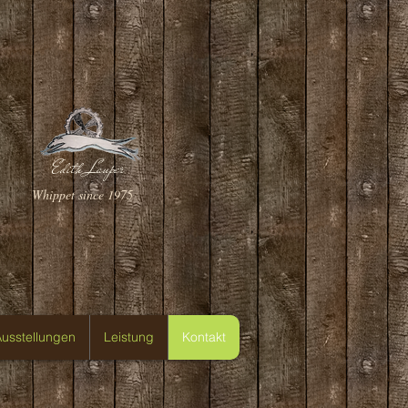
Edith Lauper
Whippet since 1975
usstellungen
Leistung
Kontakt