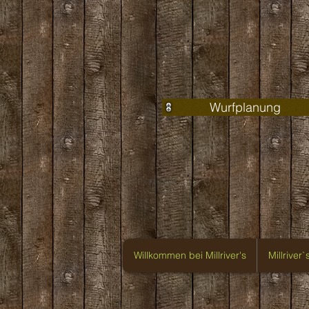
Wurfplanung
Willkommen bei Millriver's
Millriver