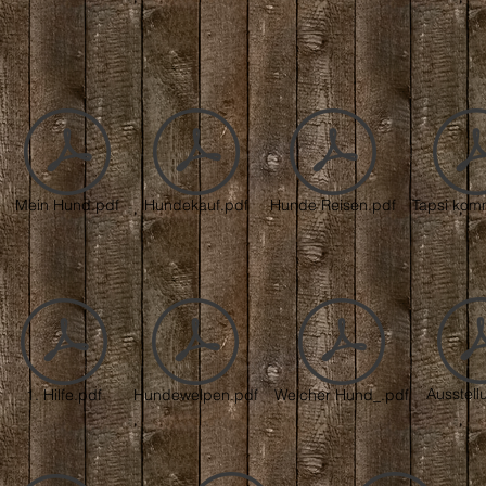
Mein Hund.pdf
Hundekauf.pdf
Hunde Reisen.pdf
Tapsi komm
Ausstell
1. Hilfe.pdf
Hundewelpen.pdf
Welcher Hund_.pdf