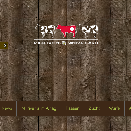
`s News
Millriver`s im Alltag
Rassen
Zucht
Würfe
A