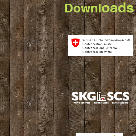
oads
Downl