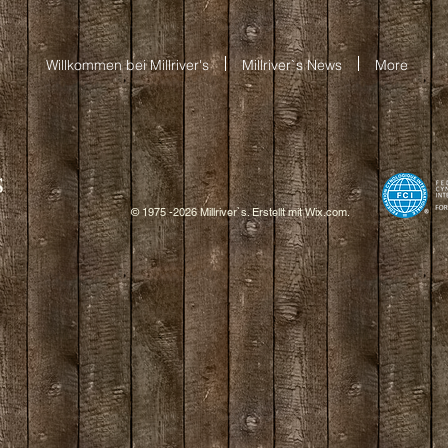
Willkommen bei Millriver's
Millriver`s News
More
S
© 1975 -2026 Millriver`s. Erstellt mit
W
ix.com.