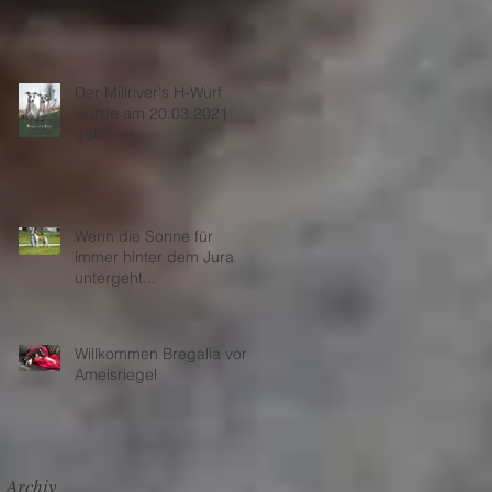
Abschied nehmen...
Der Millriver's H-Wurf
wurde am 20.03.2021
geboren
Wenn die Sonne für
immer hinter dem Jura
untergeht...
Willkommen Bregalia vom
Ameisriegel
Archiv