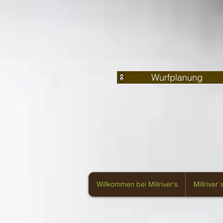
Wurfplanung
Willkommen bei Millriver's
Millriver