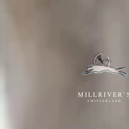
MILLRIVER`
SWITZERLAND