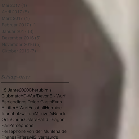
Mai 2017
(1)
1 Beitrag
April 2017
(5)
5 Beiträge
März 2017
(1)
1 Beitrag
Februar 2017
(1)
1 Beitrag
Januar 2017
(3)
3 Beiträge
Dezember 2016
(5)
5 Beiträge
November 2016
(5)
5 Beiträge
Oktober 2016
(7)
7 Beiträge
Schlagwörter
15 Jahre
2020
Cherubim's
Clubmatch
D-Wurf
Devon
E - Wurf
Esplendigos Dolce Gusto
Evan
F-Litter
F-Wurf
Fussball
Hermine
Iduna
Lotzwil
Loui
Millriver's
Nando
Odin
Onuris
Ostara
Pallid Dragon
Pan
Persephone
Persephone von der Mühlehalde
Phanes
Rifferswil
Silverhawk's