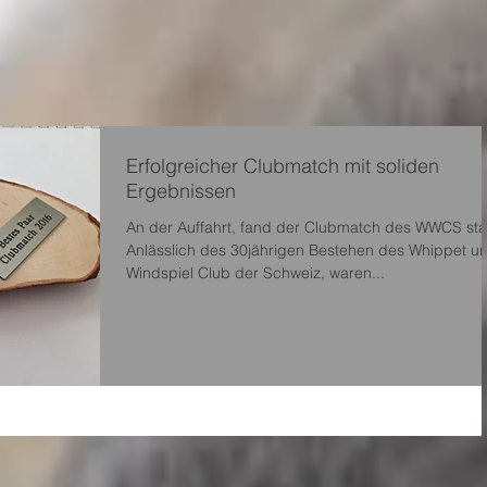
Erfolgreicher Clubmatch mit soliden
Ergebnissen
An der Auffahrt, fand der Clubmatch des WWCS stat
Anlässlich des 30jährigen Bestehen des Whippet und
Windspiel Club der Schweiz, waren...