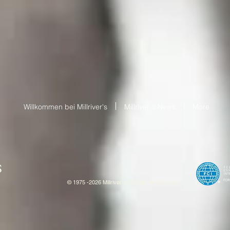
Willkommen bei Millriver's
Millriver`s News
More
S
© 1975 -2026 Millriver`s. Erstellt mit
W
ix.com.