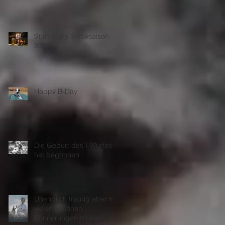
Start in die Showsaison
2021
Happy B-Day
Die Geburt des I-Wurfes
hat begonnen ....
Unendlich traurig aber mit
vielen schönen
Erinnerungen müssen wir