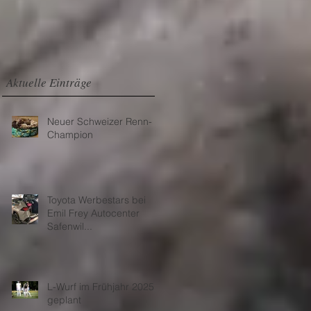
Aktuelle Einträge
Neuer Schweizer Renn-
Champion
t.
Toyota Werbestars bei
Emil Frey Autocenter
Safenwil...
L-Wurf im Frühjahr 2025
geplant