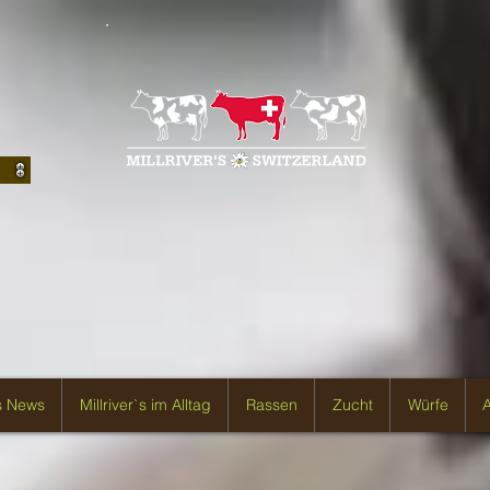
`s News
Millriver`s im Alltag
Rassen
Zucht
Würfe
A