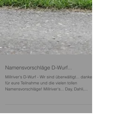
Namensvorschläge D-Wurf...
Millriver's D-Wurf - Wir sind überwältigt... danke
für eure Teilnahme und die vielen tollen
Namensvorschläge! Millriver's... Day, Dahli,...