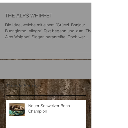
THE ALPS WHIPPET
Die Idee, welche mit einem "Grüezi. Bonjour.
Buongiorno. Allegra" Text begann und zum "The
Alps Whippet" Slogan heranreifte. Doch wer...
Aktuelle Einträge