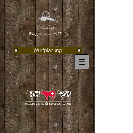
Edith Lauper
Whippet since 1975
Wurfplanung