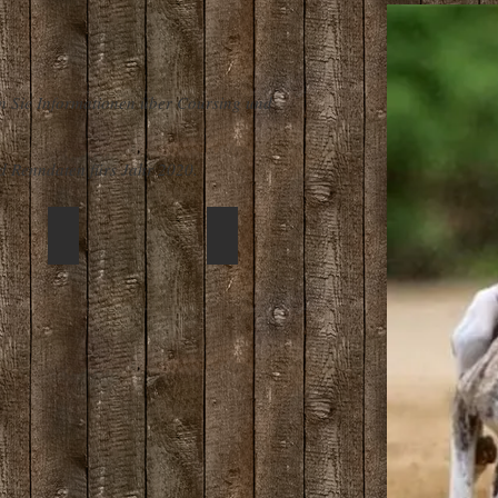
en Sie Informationen über Coursing und
d Renndaten fürs Jahr 2020.
Dummy
Kalender
Amy