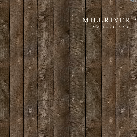
MILLRIVER`
SWITZERLAND