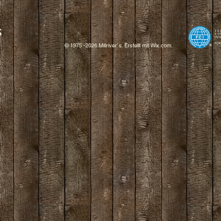
S
© 1975 -2026 Millriver`s. Erstellt mit
W
ix.com.