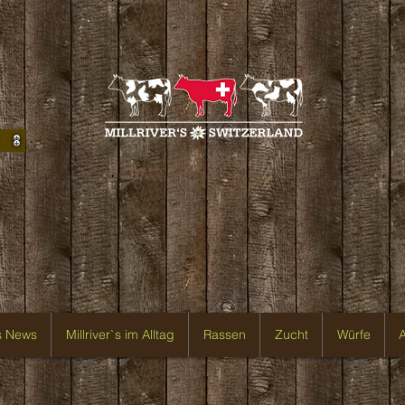
`s News
Millriver`s im Alltag
Rassen
Zucht
Würfe
A