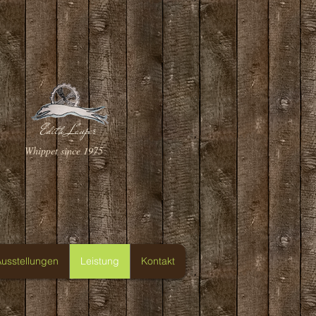
Edith Lauper
Whippet since 1975
usstellungen
Leistung
Kontakt