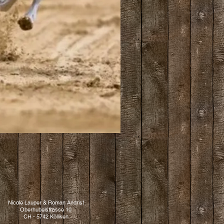
Nicole Lauper & Roman Andrist
Oberhubelstrasse 10
CH - 5742 Kölliken