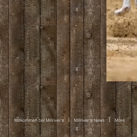
Willkommen bei Millriver's
Millriver`s News
More