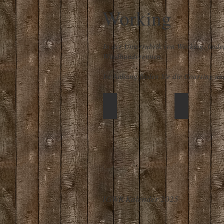
Working
In der Unterrubrik von Working, find
Windhunderennen.
Im Anhang finden Sie die Coursing un
Coursing
Rennen
Hermine
Zapzarap
IGWR Kalender 2025