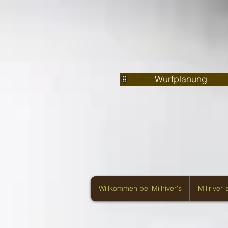
Wurfplanung
Willkommen bei Millriver's
Millriver