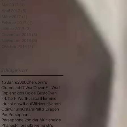
Mai 2017
(1)
1 Beitrag
April 2017
(5)
5 Beiträge
März 2017
(1)
1 Beitrag
Februar 2017
(1)
1 Beitrag
Januar 2017
(3)
3 Beiträge
Dezember 2016
(5)
5 Beiträge
November 2016
(5)
5 Beiträge
Oktober 2016
(7)
7 Beiträge
Schlagwörter
15 Jahre
2020
Cherubim's
Clubmatch
D-Wurf
Devon
E - Wurf
Esplendigos Dolce Gusto
Evan
F-Litter
F-Wurf
Fussball
Hermine
Iduna
Lotzwil
Loui
Millriver's
Nando
Odin
Onuris
Ostara
Pallid Dragon
Pan
Persephone
Persephone von der Mühlehalde
Phanes
Rifferswil
Silverhawk's