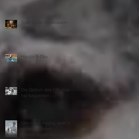
k
Start in die Showsaison
2021
Happy B-Day
Die Geburt des I-Wurfes
t.
hat begonnen ....
Unendlich traurig aber mit
vielen schönen
Erinnerungen müssen wir