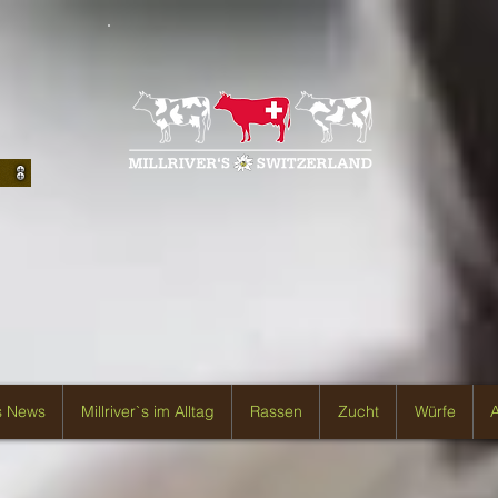
`s News
Millriver`s im Alltag
Rassen
Zucht
Würfe
A