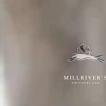
MILLRIVER`
SWITZERLAND