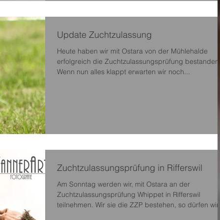
Update Zuchtzulassung
Heute haben wir mit Ostara von der Mühlehalde
erfolgreich die Zuchtzulassungsprüfung bestanden
Wenn nun alles klappt erwarten wir noch...
Zuchtzulassungsprüfung in Rifferswil
Am Sonntag werden wir, mit Ostara an der
Zuchtzulassungsprüfung Whippet in Rifferswil
teilnehmen. Wir sie die ZZP bestehen, so dürfen wir.