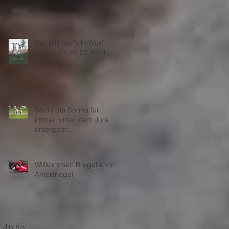
Abschied nehmen...
Der Millriver's H-Wurf
wurde am 20.03.2021
geboren
.
Wenn die Sonne für
immer hinter dem Jura
untergeht...
Willkommen Bregalia vom
Ameisriegel
..
Archiv