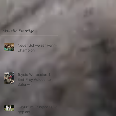
Aktuelle Einträge
Neuer Schweizer Renn-
Champion
Toyota Werbestars bei
Emil Frey Autocenter
Safenwil...
L-Wurf im Frühjahr 2025
geplant