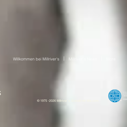
Willkommen bei Millriver's
Millriver`s News
More
S
© 1975 -2026 Millriver`s. Erstellt mit
W
ix.com.