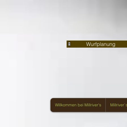
Wurfplanung
Willkommen bei Millriver's
Millriver