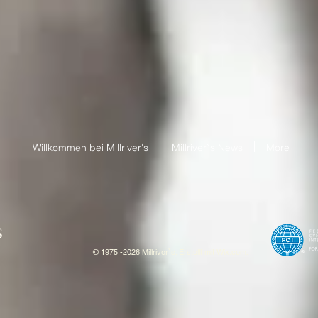
Willkommen bei Millriver's
Millriver`s News
More
S
© 1975 -2026 Millriver`s. Erstellt mit
W
ix.com.