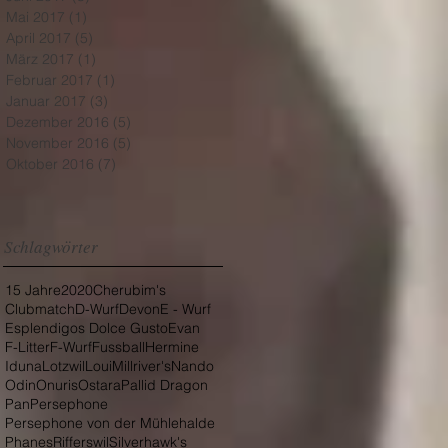
Mai 2017
(1)
1 Beitrag
April 2017
(5)
5 Beiträge
März 2017
(1)
1 Beitrag
Februar 2017
(1)
1 Beitrag
Januar 2017
(3)
3 Beiträge
Dezember 2016
(5)
5 Beiträge
November 2016
(5)
5 Beiträge
Oktober 2016
(7)
7 Beiträge
Schlagwörter
15 Jahre
2020
Cherubim's
Clubmatch
D-Wurf
Devon
E - Wurf
Esplendigos Dolce Gusto
Evan
F-Litter
F-Wurf
Fussball
Hermine
Iduna
Lotzwil
Loui
Millriver's
Nando
Odin
Onuris
Ostara
Pallid Dragon
Pan
Persephone
Persephone von der Mühlehalde
Phanes
Rifferswil
Silverhawk's