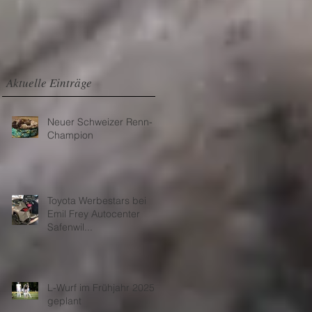
Aktuelle Einträge
Neuer Schweizer Renn-
Champion
Toyota Werbestars bei
Emil Frey Autocenter
Safenwil...
L-Wurf im Frühjahr 2025
geplant