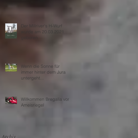
Abschied nehmen...
Der Millriver's H-Wurf
wurde am 20.03.2021
geboren
Wenn die Sonne für
immer hinter dem Jura
untergeht...
Willkommen Bregalia vom
Ameisriegel
Archiv