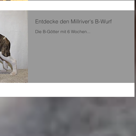
Entdecke den Millriver's B-Wurf
Die B-Götter mit 6 Wochen...