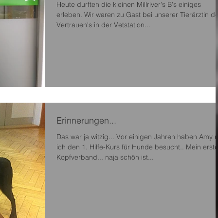
Heute durften die kleinen Millriver's B's einiges
erleben. Wir waren zu Gast bei unserer Tierärztin d
Vertrauen's in der Vetstation...
Erinnerungen...
Das war ja witzig... Vor einigen Jahren haben Amy 
ich den 1. Hilfe-Kurs für Hunde besucht.. Mein erste
Kopfverband... naja schön ist...