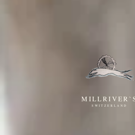
MILLRIVER`
SWITZERLAND