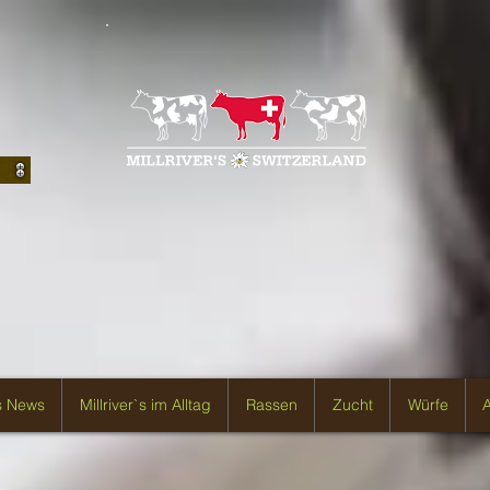
`s News
Millriver`s im Alltag
Rassen
Zucht
Würfe
A