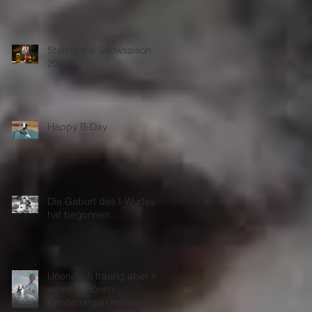
es
Start in die Showsaison
2021
Happy B-Day
und
Die Geburt des I-Wurfes
r
hat begonnen ....
Unendlich traurig aber mit
vielen schönen
Erinnerungen müssen wir