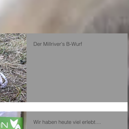
Der Millriver's B-Wurf
Wir haben heute viel erlebt....