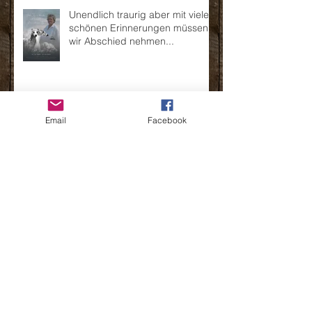
Unendlich traurig aber mit vielen
schönen Erinnerungen müssen
wir Abschied nehmen...
Email
Facebook
Der Millriver's H-Wurf wurde am
20.03.2021 geboren
Wenn die Sonne für immer hinter
dem Jura untergeht...