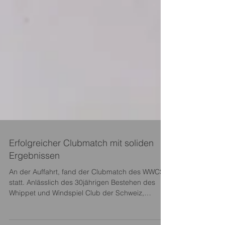
Erfolgreicher Clubmatch mit soliden
Ergebnissen
An der Auffahrt, fand der Clubmatch des WWCS
statt. Anlässlich des 30jährigen Bestehen des
Whippet und Windspiel Club der Schweiz,
waren...