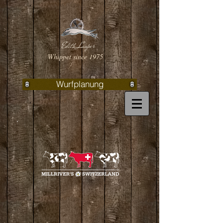
Edith Lauper
Whippet since 1975
Wurfplanung