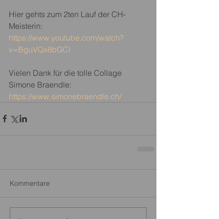
Hier gehts zum 2ten Lauf der CH-
Meisterin: 
https://www.youtube.com/watch?
v=BguVQx8bGCI
Vielen Dank für die tolle Collage 
Simone Braendle: 
https://www.simonebraendle.ch/
Kommentare