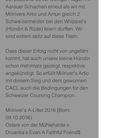
Aarauer Schachen erneut als wir mit 
Millrivers Artio und Amun gleich 2 
Schweizermeister bei den Whippet's 
(Hündin & Rüde) feiern durften. Wir 
sind extrem stolz auf diese Titeln. 
Dass dieser Erfolg nicht von ungefähr 
kommt, hat auch unsere kleine Hündin 
schon mehrmals gezeigt, respektive 
angekündigt. So erfüllt Millriver's Artio 
mit diesem Sieg und dem gewonnen 
CACL auch die Bedingungen für den 
Schweizer Coursing Champion.  
Millriver's A-Litter 2016 (Born: 
09.10.2016)
​Ostara von der Mühlehalde x 
Druantia's Evan A Faithful Friend$