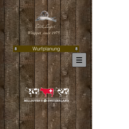
Edith Lauper
Whippet since 1975
Wurfplanung