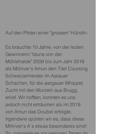
Auf den Pfoten einer "grossen" Hündin. 
Es brauchte 10 Jahre, von der lezten 
Gewinnerin "Iduna von der 
Mühlehalde" 2008 bis zum Jahr 2018 
als Millriver's Amun den Titel Coursing 
Schweizermeister im Aarauer 
Schachen, für die aargauer Whippet 
Zucht mit den Wurzeln aus Brugg, 
erlief. Wir hofften, konnten es uns 
jedoch nicht erträumen als im 2019 
von Amun das Doubel erfolgte. 
Irgendwie spürten wir es, dass diese 
Millriver's A`s etwas besonderes sind! 
So, passierte es vor wenigen Tagen im 