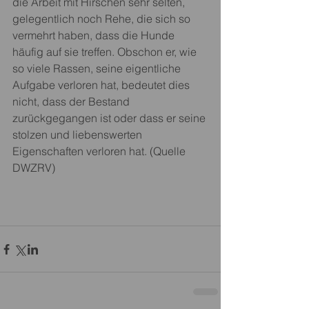
die Arbeit mit Hirschen sehr selten, 
gelegentlich noch Rehe, die sich so 
vermehrt haben, dass die Hunde 
häufig auf sie treffen. Obschon er, wie 
so viele Rassen, seine eigentliche 
Aufgabe verloren hat, bedeutet dies 
nicht, dass der Bestand 
zurückgegangen ist oder dass er seine 
stolzen und liebenswerten 
Eigenschaften verloren hat. (Quelle 
DWZRV)