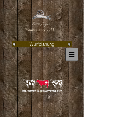
Edith Lauper
Whippet since 1975
Wurfplanung