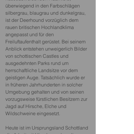
überwiegend in den Farbschlägen 
silbergrau, blaugrau und dunkelgrau, 
ist der Deerhound vorzüglich dem 
rauen britischen Hochlandklima 
angepasst und für den 
Freiluftaufenthalt gerüstet. Bei seinem 
Anblick entstehen unweigerlich Bilder 
von schottischen Castles und 
ausgedehnten Parks rund um 
herrschaftliche Landsitze vor dem 
geistigen Auge. Tatsächlich wurde er 
in früheren Jahrhunderten in solcher 
Umgebung gehalten und von seinen 
vorzugsweise fürstlichen Besitzern zur 
Jagd auf Hirsche, Elche und 
Wildschweine eingesetzt.
Heute ist im Ursprungsland Schottland 