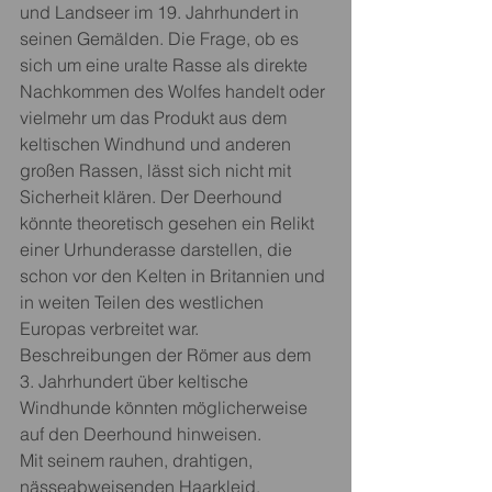
und Landseer im 19. Jahrhundert in 
seinen Gemälden. Die Frage, ob es 
sich um eine uralte Rasse als direkte 
Nachkommen des Wolfes handelt oder 
vielmehr um das Produkt aus dem 
keltischen Windhund und anderen 
großen Rassen, lässt sich nicht mit 
Sicherheit klären. Der Deerhound 
könnte theoretisch gesehen ein Relikt 
einer Urhunderasse darstellen, die 
schon vor den Kelten in Britannien und 
in weiten Teilen des westlichen 
Europas verbreitet war. 
Beschreibungen der Römer aus dem 
3. Jahrhundert über keltische 
Windhunde könnten möglicherweise 
auf den Deerhound hinweisen.
Mit seinem rauhen, drahtigen, 
nässeabweisenden Haarkleid, 