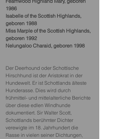
Fearnwood Highland Mary, geboren 
1986
Isabelle of the Scottish Highlands, 
geboren 1988
Miss Marple of the Scottish Highlands, 
geboren 1992
Nelungaloo Charaid, geboren 1998
Der Deerhound oder Schottische 
Hirschhund ist der Aristokrat in der 
Hundewelt. Er ist Schottlands älteste 
Hunderasse. Dies wird durch 
frühmittel- und mittelalterliche Berichte 
über diese edlen Windhunde 
dokumentiert. Sir Walter Scott, 
Schottlands berühmter Dichter 
verewigte im 18. Jahrhundert die 
Rasse in vielen seiner Dichtungen, 