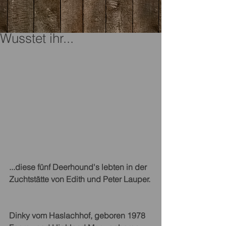
Wusstet ihr...
...diese fünf Deerhound's lebten in der 
Zuchtstätte von Edith und Peter Lauper.
Dinky vom Haslachhof, geboren 1978 