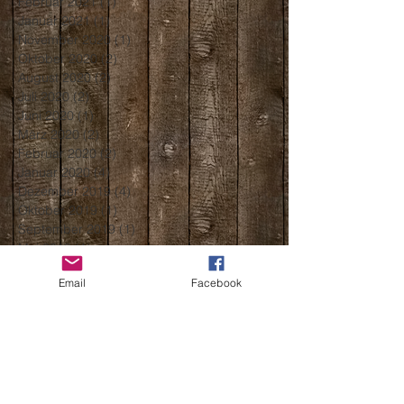
Februar 2021
(1)
1 Beitrag
Januar 2021
(1)
1 Beitrag
November 2020
(1)
1 Beitrag
Oktober 2020
(2)
2 Beiträge
August 2020
(2)
2 Beiträge
Juli 2020
(2)
2 Beiträge
Juni 2020
(1)
1 Beitrag
März 2020
(2)
2 Beiträge
Februar 2020
(2)
2 Beiträge
Januar 2020
(4)
4 Beiträge
Dezember 2019
(4)
4 Beiträge
Oktober 2019
(1)
1 Beitrag
September 2019
(1)
1 Beitrag
Mai 2019
(1)
1 Beitrag
April 2019
(1)
1 Beitrag
Email
Facebook
März 2019
(3)
3 Beiträge
Februar 2019
(3)
3 Beiträge
Januar 2019
(2)
2 Beiträge
Dezember 2018
(2)
2 Beiträge
November 2018
(3)
3 Beiträge
Oktober 2018
(3)
3 Beiträge
September 2018
(4)
4 Beiträge