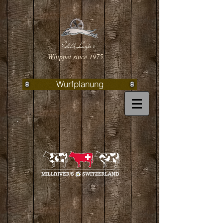
Edith Lauper
Whippet since 1975
Wurfplanung