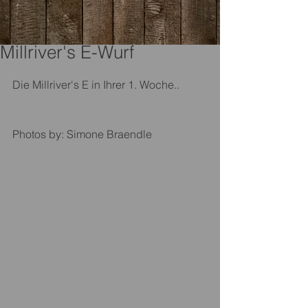
Millriver's E-Wurf
Die Millriver's E in Ihrer 1. Woche..
Photos by: Simone Braendle