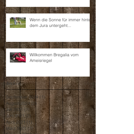
Wenn die Sonne für immer hinter
dem Jura untergeht...
Willkommen Bregalia vom
Ameisriegel
Archiv
September 2024
(1)
1 Beitrag
August 2024
(2)
2 Beiträge
Juli 2021
(1)
1 Beitrag
Juni 2021
(2)
2 Beiträge
April 2021
(1)
1 Beitrag
März 2021
(2)
2 Beiträge