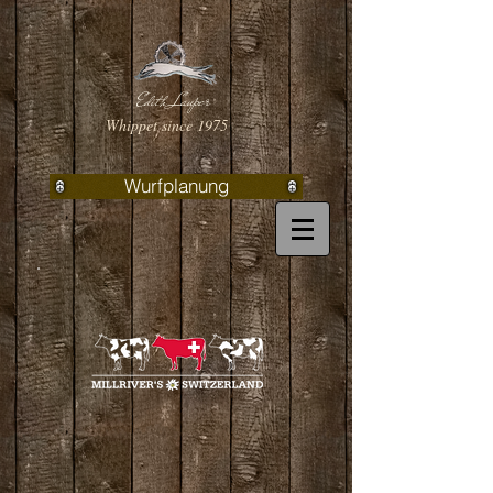
Edith Lauper
Whippet since 1975
Wurfplanung