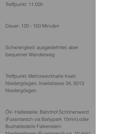
Treffpunkt: 11.00h
Dauer: 120 - 150 Minuten
Schwierigkeit: ausgedehnter, aber 
bequemer Wanderweg
Treffpunkt: Mehrzweckhalle Inseli 
Niedergösgen, Inselstrasse 34, 5013 
Niedergösgen
ÖV- Haltestelle: Bahnhof Schönenwerd 
(Fussmarsch via Ballypark 10min) oder 
Bushaltestelle Falkenstein 
Niedergösgen (Fussmarsch ca. 10 min)