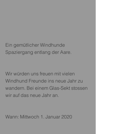
Ein gemütlicher Windhunde 
Spaziergang entlang der Aare.
Wir würden uns freuen mit vielen 
Windhund Freunde ins neue Jahr zu 
wandern. Bei einem Glas-Sekt stossen 
wir auf das neue Jahr an.
Wann: Mittwoch 1. Januar 2020