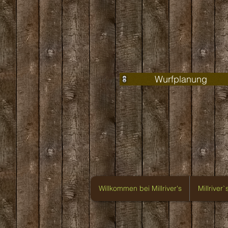
Wurfplanung
Willkommen bei Millriver's
Millriver