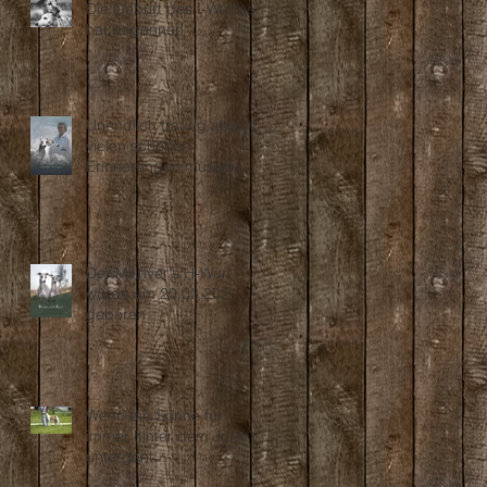
Die Geburt des I-Wurfes
hat begonnen ....
Unendlich traurig aber mit
vielen schönen
Erinnerungen müssen wir
Abschied nehmen...
Der Millriver's H-Wurf
wurde am 20.03.2021
geboren
Wenn die Sonne für
immer hinter dem Jura
untergeht...