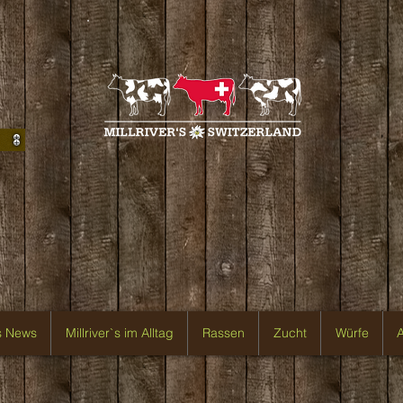
`s News
Millriver`s im Alltag
Rassen
Zucht
Würfe
A