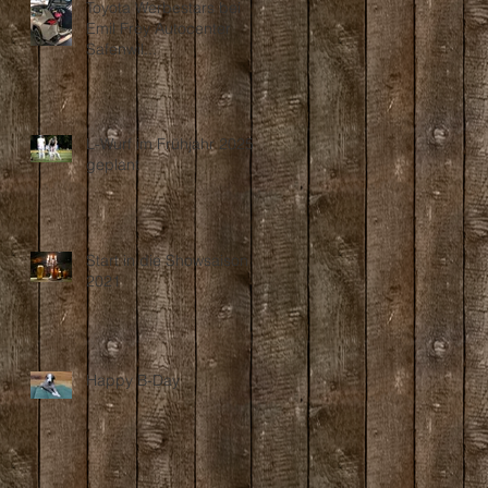
Toyota Werbestars bei
Emil Frey Autocenter
Safenwil...
L-Wurf im Frühjahr 2025
geplant
Start in die Showsaison
2021
Happy B-Day