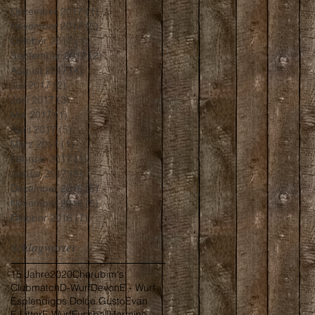
Dezember 2017
(1)
1 Beitrag
November 2017
(5)
5 Beiträge
Oktober 2017
(1)
1 Beitrag
September 2017
(2)
2 Beiträge
August 2017
(4)
4 Beiträge
Juli 2017
(2)
2 Beiträge
Juni 2017
(3)
3 Beiträge
Mai 2017
(1)
1 Beitrag
April 2017
(5)
5 Beiträge
März 2017
(1)
1 Beitrag
Februar 2017
(1)
1 Beitrag
Januar 2017
(3)
3 Beiträge
Dezember 2016
(5)
5 Beiträge
November 2016
(5)
5 Beiträge
Oktober 2016
(7)
7 Beiträge
Schlagwörter
15 Jahre
2020
Cherubim's
Clubmatch
D-Wurf
Devon
E - Wurf
Esplendigos Dolce Gusto
Evan
F-Litter
F-Wurf
Fussball
Hermine