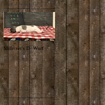
Empfohlene Einträge
Millriver's D- Wurf
THE ALPS WHIPPET
Aktuelle Einträge