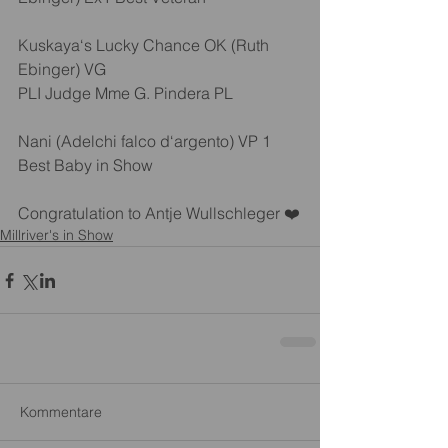
Kuskaya‘s Lucky Chance OK (Ruth 
Ebinger) VG
PLI Judge Mme G. Pindera PL
Nani (Adelchi falco d‘argento) VP 1 
Best Baby in Show 
Congratulation to Antje Wullschleger ❤️
Millriver's in Show
Kommentare