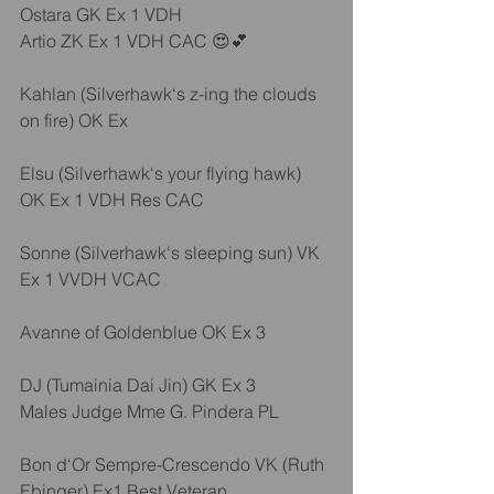
Ostara GK Ex 1 VDH
Artio ZK Ex 1 VDH CAC 😍💕
Kahlan (Silverhawk‘s z-ing the clouds 
on fire) OK Ex
Elsu (Silverhawk‘s your flying hawk) 
OK Ex 1 VDH Res CAC
Sonne (Silverhawk‘s sleeping sun) VK 
Ex 1 VVDH VCAC
Avanne of Goldenblue OK Ex 3 
DJ (Tumainia Dai Jin) GK Ex 3
Males Judge Mme G. Pindera PL
Bon d‘Or Sempre-Crescendo VK (Ruth 
Ebinger) Ex1 Best Veteran