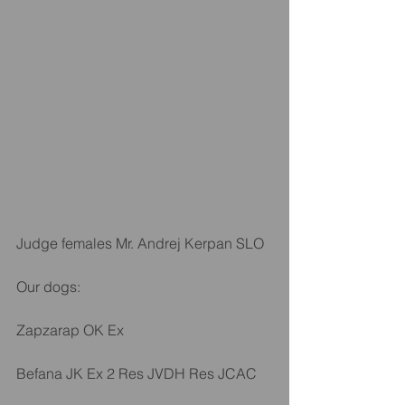
Judge females Mr. Andrej Kerpan SLO
Our dogs: 
Zapzarap OK Ex 
Befana JK Ex 2 Res JVDH Res JCAC