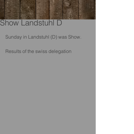
Show Landstuhl D
Sunday in Landstuhl (D) was Show.
Results of the swiss delegation