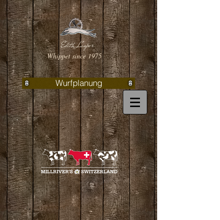
Edith Lauper
Whippet since 1975
Wurfplanung