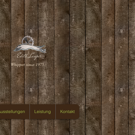
Edith Lauper
Whippet since 1975
usstellungen
Leistung
Kontakt