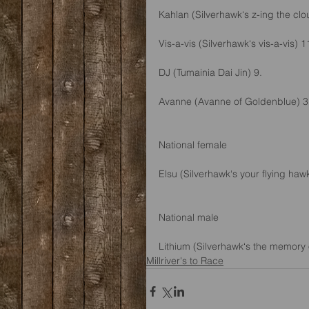
Kahlan (Silverhawk‘s z-ing the clou
Vis-a-vis (Silverhawk‘s vis-a-vis) 1
DJ (Tumainia Dai Jin) 9.
Avanne (Avanne of Goldenblue) 3. 
National female
Elsu (Silverhawk‘s your flying hawk
National male 
Lithium (Silverhawk‘s the memory 
Millriver's to Race