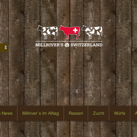
`s News
Millriver`s im Alltag
Rassen
Zucht
Würfe
A