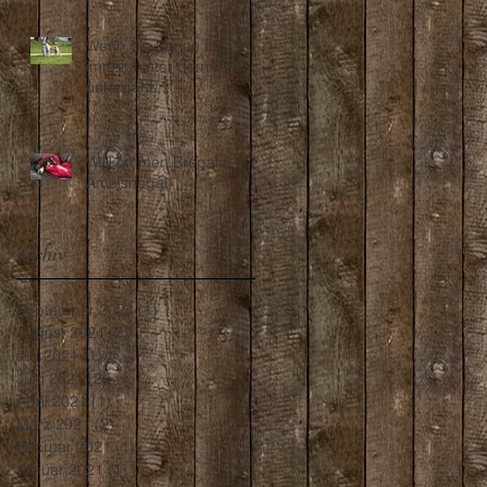
Wenn die Sonne für
immer hinter dem Jura
untergeht...
Willkommen Bregalia vom
Ameisriegel
Archiv
September 2024
(1)
1 Beitrag
August 2024
(2)
2 Beiträge
Juli 2021
(1)
1 Beitrag
Juni 2021
(2)
2 Beiträge
April 2021
(1)
1 Beitrag
März 2021
(2)
2 Beiträge
Februar 2021
(1)
1 Beitrag
Januar 2021
(1)
1 Beitrag