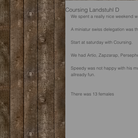
Coursing Landstuhl D
We spent a really nice weekend wi
A miniatur swiss delegation was t
Start at saturday with Coursing.
We had Artio, Zapzarap, Persepho
Speedy was not happy with his mu
allready fun.
There was 13 females 