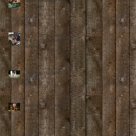
Neuer Schweizer Renn-
Champion
Toyota Werbestars bei
Emil Frey Autocenter
Safenwil...
L-Wurf im Frühjahr 2025
geplant
Start in die Showsaison
2021