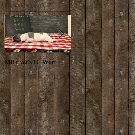
Empfohlene Einträge
Millriver's D- Wurf
THE ALPS WHIPPET
Aktuelle Einträge