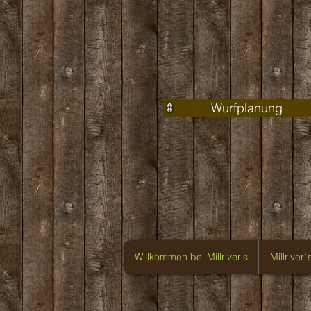
Wurfplanung
Willkommen bei Millriver's
Millriver