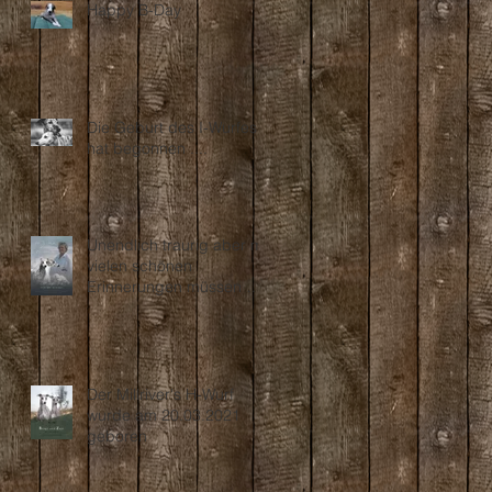
Happy B-Day
Die Geburt des I-Wurfes
hat begonnen ....
Unendlich traurig aber mit
vielen schönen
Erinnerungen müssen wir
Abschied nehmen...
Der Millriver's H-Wurf
wurde am 20.03.2021
geboren