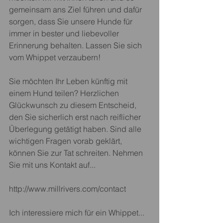
gemeinsam ans Ziel führen und dafür 
sorgen, dass Sie unsere Hunde für 
immer in bester und liebevoller 
Erinnerung behalten. Lassen Sie sich 
vom Whippet verzaubern!
Sie möchten Ihr Leben künftig mit 
einem Hund teilen? Herzlichen 
Glückwunsch zu diesem Entscheid, 
den Sie sicherlich erst nach reiflicher 
Überlegung getätigt haben. Sind alle 
wichtigen Fragen vorab geklärt, 
können Sie zur Tat schreiten. Nehmen 
Sie mit uns Kontakt auf...
http://www.millrivers.com/contact
Ich interessiere mich für ein Whippet...