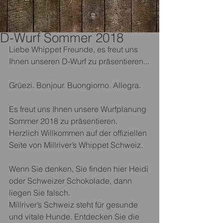
D-Wurf Sommer 2018
Liebe Whippet Freunde, es freut uns 
Ihnen unseren D-Wurf zu präsentieren...
Grüezi. Bonjour. Buongiorno. Allegra. 
Es freut uns Ihnen unsere Wurfplanung 
Sommer 2018 zu präsentieren. 
Herzlich Willkommen auf der offiziellen 
Seite von Millriver’s Whippet Schweiz.
Wenn Sie denken, Sie finden hier Heidi 
oder Schweizer Schokolade, dann 
liegen Sie falsch.
Millriver’s Schweiz steht für gesunde 
und vitale Hunde. Entdecken Sie die 