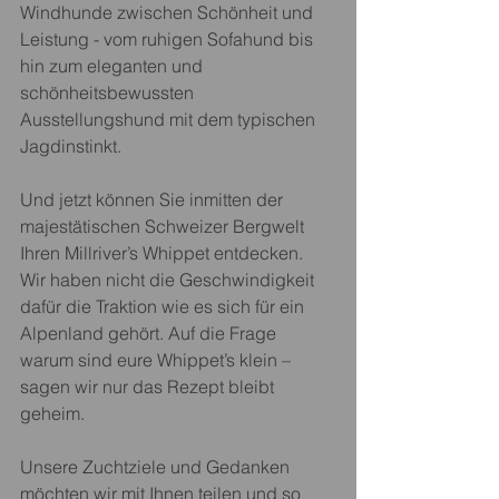
Windhunde zwischen Schönheit und 
Leistung - vom ruhigen Sofahund bis 
hin zum eleganten und 
schönheitsbewussten 
Ausstellungshund mit dem typischen 
Jagdinstinkt.
Und jetzt können Sie inmitten der 
majestätischen Schweizer Bergwelt 
Ihren Millriver’s Whippet entdecken. 
Wir haben nicht die Geschwindigkeit 
dafür die Traktion wie es sich für ein 
Alpenland gehört. Auf die Frage 
warum sind eure Whippet’s klein – 
sagen wir nur das Rezept bleibt 
geheim.
Unsere Zuchtziele und Gedanken 
möchten wir mit Ihnen teilen und so 