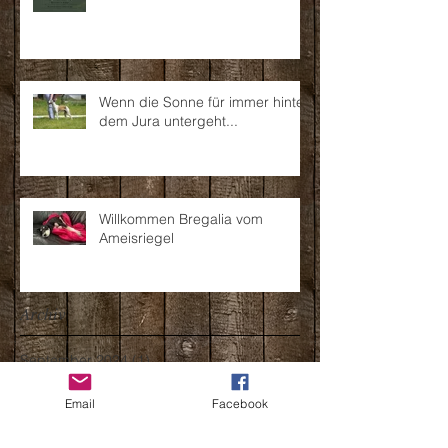
Wenn die Sonne für immer hinter
dem Jura untergeht...
Willkommen Bregalia vom
Ameisriegel
Archiv
September 2024
(1)
1 Beitrag
August 2024
(2)
2 Beiträge
Juli 2021
(1)
1 Beitrag
Email
Facebook
Juni 2021
(2)
2 Beiträge
April 2021
(1)
1 Beitrag