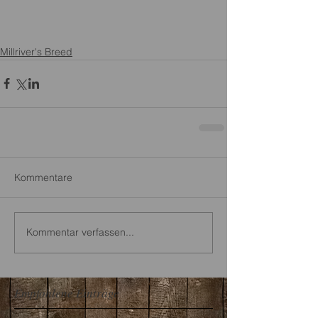
Millriver's Breed
Kommentare
Kommentar verfassen...
Empfohlene Einträge