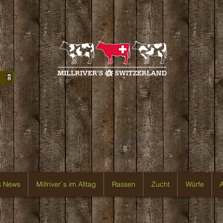
`s News
Millriver`s im Alltag
Rassen
Zucht
Würfe
A