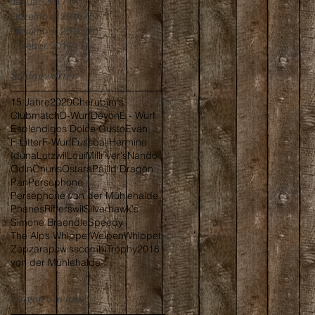
Januar 2017
(3)
3 Beiträge
Dezember 2016
(5)
5 Beiträge
November 2016
(5)
5 Beiträge
Oktober 2016
(7)
7 Beiträge
Schlagwörter
15 Jahre
2020
Cherubim's
Clubmatch
D-Wurf
Devon
E - Wurf
Esplendigos Dolce Gusto
Evan
F-Litter
F-Wurf
Fussball
Hermine
Iduna
Lotzwil
Loui
Millriver's
Nando
Odin
Onuris
Ostara
Pallid Dragon
Pan
Persephone
Persephone von der Mühlehalde
Phanes
Rifferswil
Silverhawk's
Simone Braendle
Speedy
The Alps Whippet
Welpen
Whippet
Zapzarap
swisscombiTrophy2016
von der Mühlehalde
Folgen Sie uns!