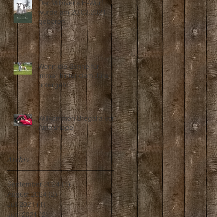
Der Millriver's H-Wurf
wurde am 20.03.2021
geboren
Wenn die Sonne für
immer hinter dem Jura
untergeht...
Willkommen Bregalia vom
Ameisriegel
Archiv
September 2024
(1)
1 Beitrag
August 2024
(2)
2 Beiträge
Juli 2021
(1)
1 Beitrag
Juni 2021
(2)
2 Beiträge