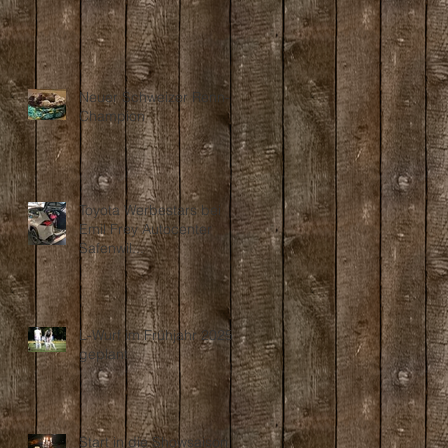
Neuer Schweizer Renn-
Champion
Toyota Werbestars bei
Emil Frey Autocenter
Safenwil...
L-Wurf im Frühjahr 2025
geplant
Start in die Showsaison