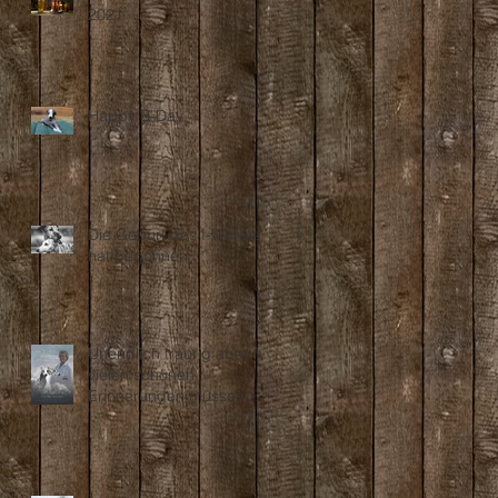
2021
Happy B-Day
Die Geburt des I-Wurfes
hat begonnen ....
Unendlich traurig aber mit
vielen schönen
Erinnerungen müssen wir
Abschied nehmen...