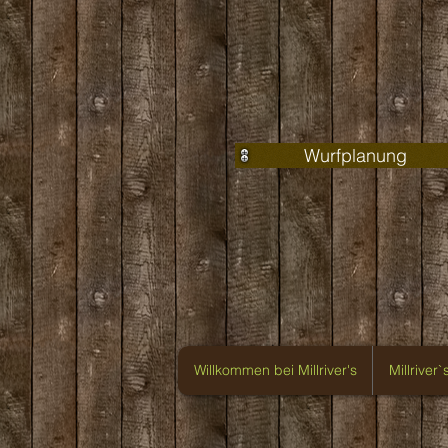
Wurfplanung
Willkommen bei Millriver's
Millriver