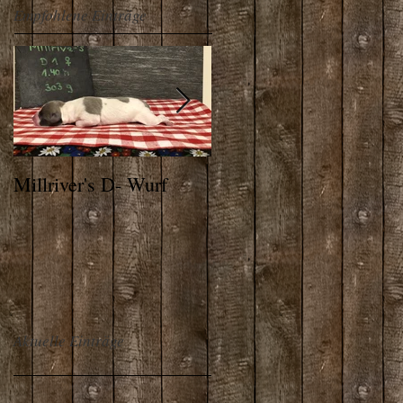
Empfohlene Einträge
Millriver's D- Wurf
THE ALPS WHIPPET
Aktuelle Einträge