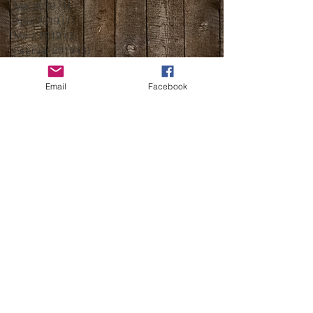
Mai 2019
(1)
1 Beitrag
April 2019
(1)
1 Beitrag
März 2019
(3)
3 Beiträge
Februar 2019
(3)
3 Beiträge
Januar 2019
(2)
2 Beiträge
Dezember 2018
(2)
2 Beiträge
Email
Facebook
November 2018
(3)
3 Beiträge
Oktober 2018
(3)
3 Beiträge
September 2018
(4)
4 Beiträge
August 2018
(3)
3 Beiträge
Juli 2018
(3)
3 Beiträge
Juni 2018
(2)
2 Beiträge
Mai 2018
(2)
2 Beiträge
April 2018
(2)
2 Beiträge
März 2018
(5)
5 Beiträge
Februar 2018
(1)
1 Beitrag
Dezember 2017
(1)
1 Beitrag
November 2017
(5)
5 Beiträge
Oktober 2017
(1)
1 Beitrag
September 2017
(2)
2 Beiträge
August 2017
(4)
4 Beiträge