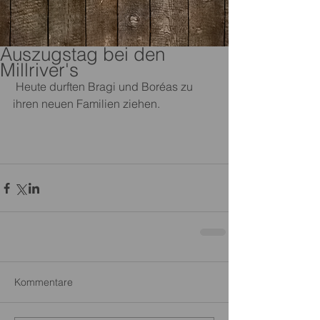
Auszugstag bei den
Millriver's
 Heute durften Bragi und Boréas zu 
ihren neuen Familien ziehen. 
Kommentare