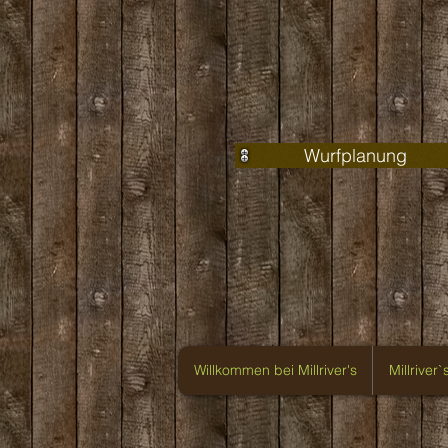
Wurfplanung
Willkommen bei Millriver's
Millriver