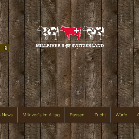
`s News
Millriver`s im Alltag
Rassen
Zucht
Würfe
A