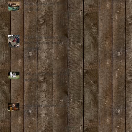
Neuer Schweizer Renn-
Champion
Toyota Werbestars bei
Emil Frey Autocenter
Safenwil...
L-Wurf im Frühjahr 2025
geplant
Start in die Showsaison
2021