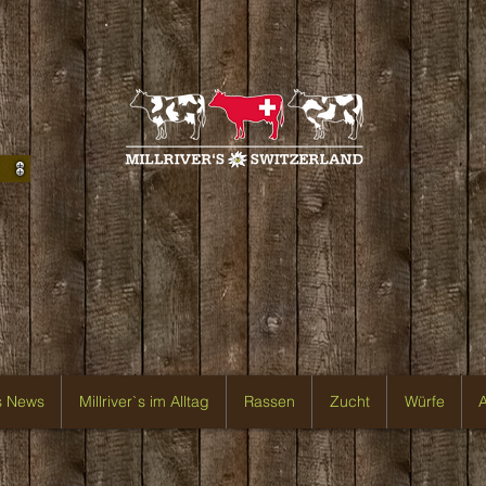
`s News
Millriver`s im Alltag
Rassen
Zucht
Würfe
A