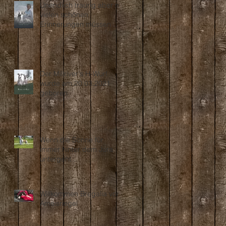
Unendlich traurig aber mit
vielen schönen
Erinnerungen müssen wir
Abschied nehmen...
Der Millriver's H-Wurf
wurde am 20.03.2021
geboren
Wenn die Sonne für
immer hinter dem Jura
untergeht...
Willkommen Bregalia vom
Ameisriegel