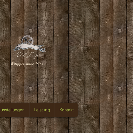
Edith Lauper
Whippet since 1975
usstellungen
Leistung
Kontakt