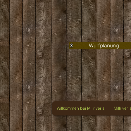
Wurfplanung
Willkommen bei Millriver's
Millriver