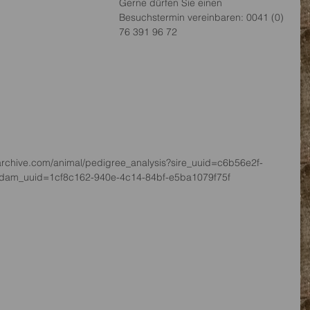
Gerne dürfen Sie einen 
Besuchstermin vereinbaren: 0041 (0) 
76 391 96 72
darchive.com/animal/pedigree_analysis?sire_uuid=c6b56e2f-
dam_uuid=1cf8c162-940e-4c14-84bf-e5ba1079f75f