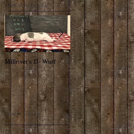
Empfohlene Einträge
Millriver's D- Wurf
THE ALPS WHIPPET
Aktuelle Einträge