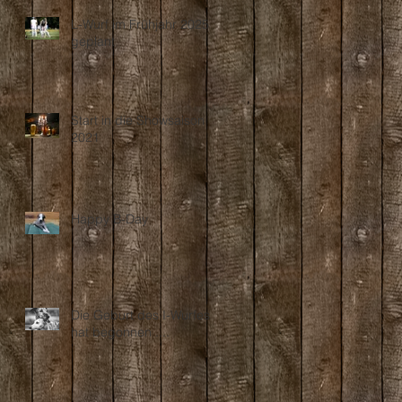
L-Wurf im Frühjahr 2025
geplant
Start in die Showsaison
2021
Happy B-Day
Die Geburt des I-Wurfes
hat begonnen ....