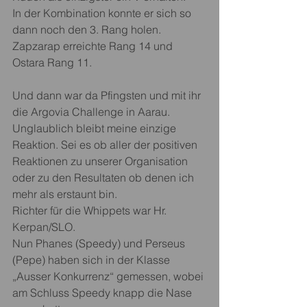
In der Kombination konnte er sich so 
dann noch den 3. Rang holen.
Zapzarap erreichte Rang 14 und 
Ostara Rang 11.
Und dann war da Pfingsten und mit ihr 
die Argovia Challenge in Aarau. 
Unglaublich bleibt meine einzige 
Reaktion. Sei es ob aller der positiven 
Reaktionen zu unserer Organisation 
oder zu den Resultaten ob denen ich 
mehr als erstaunt bin.
Richter für die Whippets war Hr. 
Kerpan/SLO.
Nun Phanes (Speedy) und Perseus 
(Pepe) haben sich in der Klasse 
„Ausser Konkurrenz“ gemessen, wobei 
am Schluss Speedy knapp die Nase 