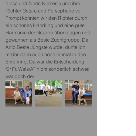
diese und führte Nemesis und ihre 
Töchter Ostara und Persephone vor. 
Prompt konnten wir den Richter durch 
ein schönes Handling und eine gute 
Harmonie der Gruppe überzeugen und 
gewannen als Beste Zuchtgruppe. Da 
Artio Beste Jüngste wurde, durfte ich 
mit ihr dann auch noch einmal in den 
Ehrenring. Da war die Entscheidung 
für Fr. Wais/AT nicht sonderlich schwer, 
war doch der