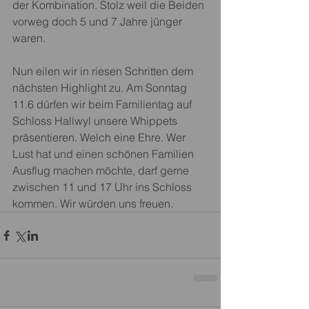
der Kombination. Stolz weil die Beiden 
vorweg doch 5 und 7 Jahre jünger 
waren.
Nun eilen wir in riesen Schritten dem 
nächsten Highlight zu. Am Sonntag 
11.6 dürfen wir beim Familientag auf 
Schloss Hallwyl unsere Whippets 
präsentieren. Welch eine Ehre. Wer 
Lust hat und einen schönen Familien 
Ausflug machen möchte, darf gerne 
zwischen 11 und 17 Uhr ins Schloss 
kommen. Wir würden uns freuen.