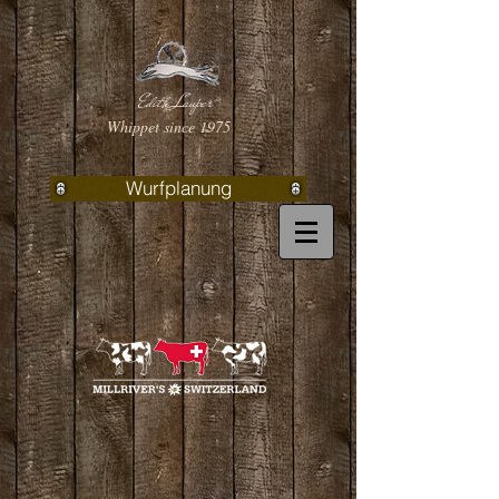
Edith Lauper
Whippet since 1975
Wurfplanung