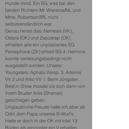
Hunde mind. Ein SG, was bei den 
beiden Richtern Mr. Wiersma/NL und 
Mme. Robertson/IRL nicht 
selbstverständlich war.
Genau heisst das: Nemesis (VK), 
Ostara (OK) und Zapzarap (OK) 
erhielten alle ein unplatziertes SG. 
Persephone (ZK) erhielt SG 4. Hermine 
konnte verletzungsbedingt nicht 
ausgestellt werden. Unsere 
Youngsters: Aphaïa Versp. 3, Artemis 
VV 2 und Artio VV 1. Beim Jüngsten 
Best in Show musste sie sich dann von 
ihrem Bruder Ares (Shamal) 
geschlagen geben.
Unglaubliche Freude hatte ich aber ab 
Odin dem Papa unseres B-Wurf’s. 
Hatte er doch in der OK mit total 13 
Rüden als einzigster ein V erhalten.