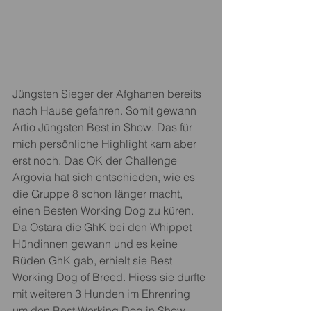
Jüngsten Sieger der Afghanen bereits 
nach Hause gefahren. Somit gewann 
Artio Jüngsten Best in Show. Das für 
mich persönliche Highlight kam aber 
erst noch. Das OK der Challenge 
Argovia hat sich entschieden, wie es 
die Gruppe 8 schon länger macht, 
einen Besten Working Dog zu küren. 
Da Ostara die GhK bei den Whippet 
Hündinnen gewann und es keine 
Rüden GhK gab, erhielt sie Best 
Working Dog of Breed. Hiess sie durfte 
mit weiteren 3 Hunden im Ehrenring 
um den Best Working Dog in Show 