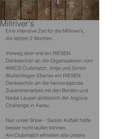
Millriver's
Eine intensive Zeit für die Millriver’s, 
die letzten 2 Wochen.
Vorweg aber erst ein RIESEN 
Dankeschön an die Organisatoren vom 
WWCS Clubmatch, Antje und Simon 
Wullschleger. Ebenso ein RIESEN 
Dankeschön an die hervorragende 
Zusammenarbeit mit den Beiden und 
Nadja Lauper anlässlich der Argovia 
Challenge in Aarau.
Nun unser Show – Saison Auftakt hätte 
besser nicht laufen können.
Am Clubmatch erhielten alle unsere 