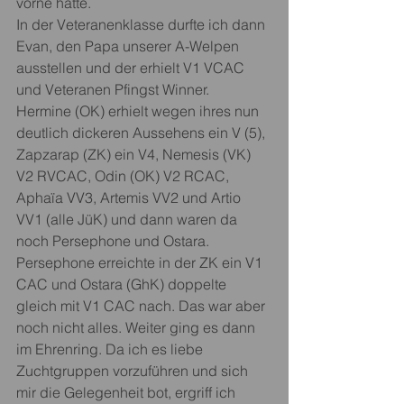
vorne hatte.
In der Veteranenklasse durfte ich dann 
Evan, den Papa unserer A-Welpen 
ausstellen und der erhielt V1 VCAC 
und Veteranen Pfingst Winner.
Hermine (OK) erhielt wegen ihres nun 
deutlich dickeren Aussehens ein V (5), 
Zapzarap (ZK) ein V4, Nemesis (VK) 
V2 RVCAC, Odin (OK) V2 RCAC, 
Aphaïa VV3, Artemis VV2 und Artio 
VV1 (alle JüK) und dann waren da 
noch Persephone und Ostara. 
Persephone erreichte in der ZK ein V1 
CAC und Ostara (GhK) doppelte 
gleich mit V1 CAC nach. Das war aber 
noch nicht alles. Weiter ging es dann 
im Ehrenring. Da ich es liebe 
Zuchtgruppen vorzuführen und sich 
mir die Gelegenheit bot, ergriff ich 