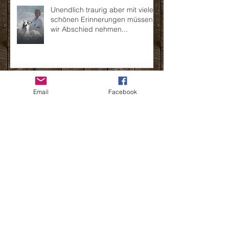
Unendlich traurig aber mit vielen
schönen Erinnerungen müssen
wir Abschied nehmen...
Der Millriver's H-Wurf wurde am
Email
Facebook
20.03.2021 geboren
Wenn die Sonne für immer hinter
dem Jura untergeht...
Willkommen Bregalia vom