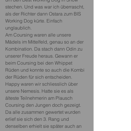
stechen. Und was war ich überrascht, 
als der Richter dann Ostara zum BIS 
Working Dog kürte. Einfach 
unglaublich.
Am Coursing waren alle unsere 
Mädels im Mittelfeld, genau so an der 
Kombination. Da stach dann Odin zu 
unserer Freude heraus. Gewann er 
beim Coursing bei den Whippet 
Rüden und konnte so auch die Kombi 
der Rüden für sich entscheiden. 
Happy waren wir schliesslich über 
unsere Nemesis. Hatte sie es als 
älteste Teilnehmerin am Plausch 
Coursing den Jungen doch gezeigt. 
Da alle zusammen gewertet wurden 
erlief sie sich den 3. Rang und 
denselben erhielt sie später auch an 