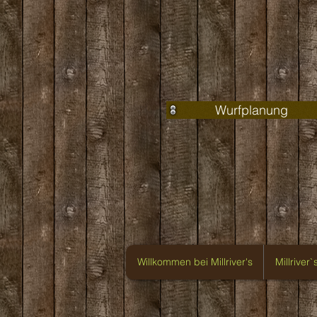
Wurfplanung
Willkommen bei Millriver's
Millriver