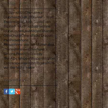
Schlagwörter
15 Jahre
2020
Cherubim's
Clubmatch
D-Wurf
Devon
E - Wurf
Esplendigos Dolce Gusto
Evan
F-Litter
F-Wurf
Fussball
Hermine
Iduna
Lotzwil
Loui
Millriver's
Nando
Odin
Onuris
Ostara
Pallid Dragon
Pan
Persephone
Persephone von der Mühlehalde
Phanes
Rifferswil
Silverhawk's
Simone Braendle
Speedy
The Alps Whippet
Welpen
Whippet
Zapzarap
swisscombiTrophy2016
von der Mühlehalde
Folgen Sie uns!