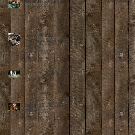
Neuer Schweizer Renn-
Champion
Toyota Werbestars bei
Emil Frey Autocenter
Safenwil...
L-Wurf im Frühjahr 2025
geplant
Start in die Showsaison
2021