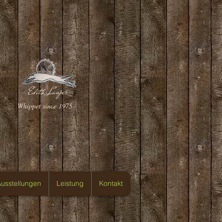
Edith Lauper
Whippet since 1975
usstellungen
Leistung
Kontakt