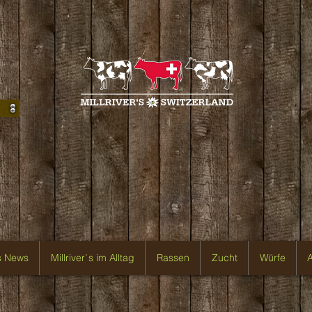
`s News
Millriver`s im Alltag
Rassen
Zucht
Würfe
A