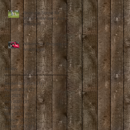
Wenn die Sonne für
immer hinter dem Jura
untergeht...
Willkommen Bregalia vom
Ameisriegel
Archiv
September 2024
(1)
1 Beitrag
August 2024
(2)
2 Beiträge
Juli 2021
(1)
1 Beitrag
Juni 2021
(2)
2 Beiträge
April 2021
(1)
1 Beitrag
März 2021
(2)
2 Beiträge
Februar 2021
(1)
1 Beitrag
Januar 2021
(1)
1 Beitrag