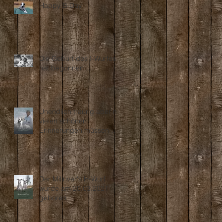
Happy B-Day
Die Geburt des I-Wurfes
hat begonnen ....
Unendlich traurig aber mit
vielen schönen
Erinnerungen müssen wir
Abschied nehmen...
Der Millriver's H-Wurf
wurde am 20.03.2021
geboren