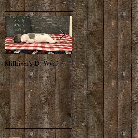
Empfohlene Einträge
Millriver's D- Wurf
THE ALPS WHIPPET
Aktuelle Einträge