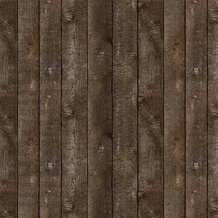
Juni 2018
(2)
2 Beiträge
Mai 2018
(2)
2 Beiträge
April 2018
(2)
2 Beiträge
März 2018
(5)
5 Beiträge
Februar 2018
(1)
1 Beitrag
Dezember 2017
(1)
1 Beitrag
November 2017
(5)
5 Beiträge
Oktober 2017
(1)
1 Beitrag
September 2017
(2)
2 Beiträge
August 2017
(4)
4 Beiträge
Juli 2017
(2)
2 Beiträge
Juni 2017
(3)
3 Beiträge
Mai 2017
(1)
1 Beitrag
April 2017
(5)
5 Beiträge
März 2017
(1)
1 Beitrag
Februar 2017
(1)
1 Beitrag
Januar 2017
(3)
3 Beiträge
Dezember 2016
(5)
5 Beiträge
November 2016
(5)
5 Beiträge
Oktober 2016
(7)
7 Beiträge