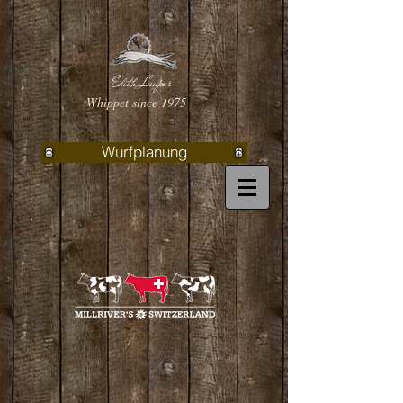
Edith Lauper
Whippet since 1975
Wurfplanung