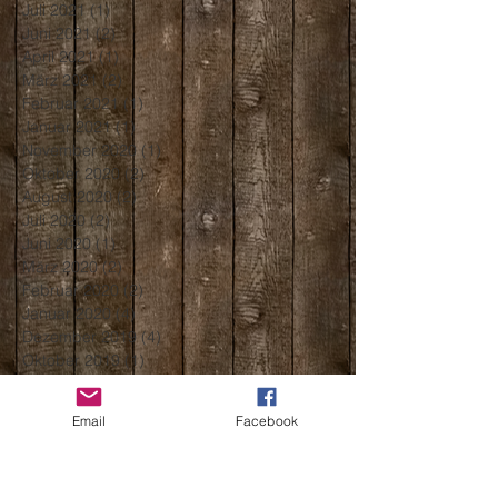
Juli 2021
(1)
1 Beitrag
Juni 2021
(2)
2 Beiträge
April 2021
(1)
1 Beitrag
März 2021
(2)
2 Beiträge
Februar 2021
(1)
1 Beitrag
Januar 2021
(1)
1 Beitrag
November 2020
(1)
1 Beitrag
Oktober 2020
(2)
2 Beiträge
August 2020
(2)
2 Beiträge
Juli 2020
(2)
2 Beiträge
Juni 2020
(1)
1 Beitrag
März 2020
(2)
2 Beiträge
Februar 2020
(2)
2 Beiträge
Januar 2020
(4)
4 Beiträge
Dezember 2019
(4)
4 Beiträge
Oktober 2019
(1)
1 Beitrag
September 2019
(1)
1 Beitrag
Mai 2019
(1)
1 Beitrag
Email
Facebook
April 2019
(1)
1 Beitrag
März 2019
(3)
3 Beiträge
Februar 2019
(3)
3 Beiträge