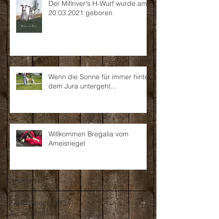
Der Millriver's H-Wurf wurde am
20.03.2021 geboren
Wenn die Sonne für immer hinter
dem Jura untergeht...
Willkommen Bregalia vom
Ameisriegel
Archiv
September 2024
(1)
1 Beitrag
August 2024
(2)
2 Beiträge