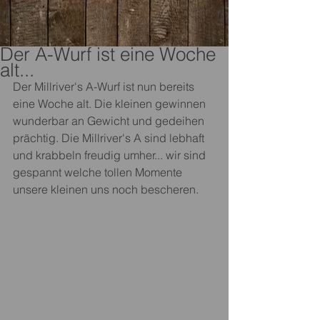
Der A-Wurf ist eine Woche
alt...
Der Millriver's A-Wurf ist nun bereits 
eine Woche alt. Die kleinen gewinnen 
wunderbar an Gewicht und gedeihen 
prächtig. Die Millriver's A sind lebhaft 
und krabbeln freudig umher... wir sind 
gespannt welche tollen Momente 
unsere kleinen uns noch bescheren.