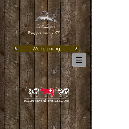
Edith Lauper
Whippet since 1975
Wurfplanung