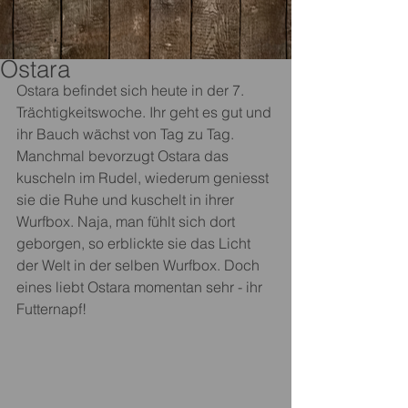
Ostara
Ostara befindet sich heute in der 7. 
Trächtigkeitswoche. Ihr geht es gut und 
ihr Bauch wächst von Tag zu Tag. 
Manchmal bevorzugt Ostara das 
kuscheln im Rudel, wiederum geniesst 
sie die Ruhe und kuschelt in ihrer 
Wurfbox. Naja, man fühlt sich dort 
geborgen, so erblickte sie das Licht 
der Welt in der selben Wurfbox. Doch 
eines liebt Ostara momentan sehr - ihr 
Futternapf! 