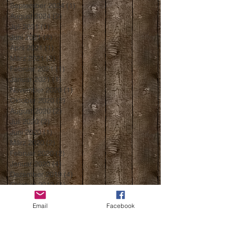
September 2024
(1)
1 Beitrag
August 2024
(2)
2 Beiträge
Juli 2021
(1)
1 Beitrag
Juni 2021
(2)
2 Beiträge
April 2021
(1)
1 Beitrag
März 2021
(2)
2 Beiträge
Februar 2021
(1)
1 Beitrag
Januar 2021
(1)
1 Beitrag
November 2020
(1)
1 Beitrag
Oktober 2020
(2)
2 Beiträge
August 2020
(2)
2 Beiträge
Juli 2020
(2)
2 Beiträge
Juni 2020
(1)
1 Beitrag
März 2020
(2)
2 Beiträge
Februar 2020
(2)
2 Beiträge
Januar 2020
(4)
4 Beiträge
Dezember 2019
(4)
4 Beiträge
Oktober 2019
(1)
1 Beitrag
September 2019
(1)
1 Beitrag
Mai 2019
(1)
1 Beitrag
Email
Facebook
April 2019
(1)
1 Beitrag