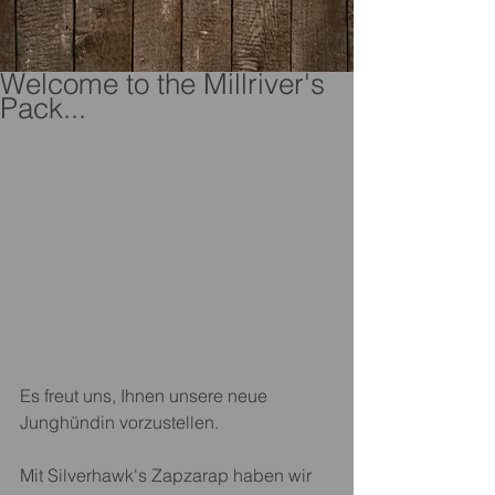
Welcome to the Millriver's
Pack...
Es freut uns, Ihnen unsere neue 
Junghündin vorzustellen.
Mit Silverhawk's Zapzarap haben wir 