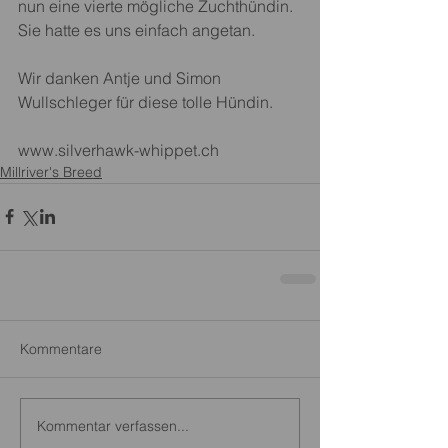
nun eine vierte mögliche Zuchthündin. 
Sie hatte es uns einfach angetan. 
Wir danken Antje und Simon 
Wullschleger für diese tolle Hündin.
www.silverhawk-whippet.ch
Millriver's Breed
Kommentare
Kommentar verfassen...