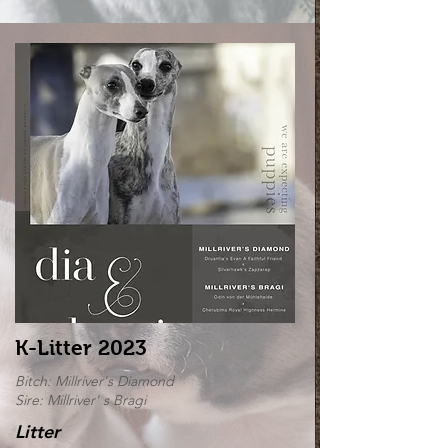
K-Litter 2023
Bitch: Millriver's Diamond
Sire: Millriver' s Bragi
Litter