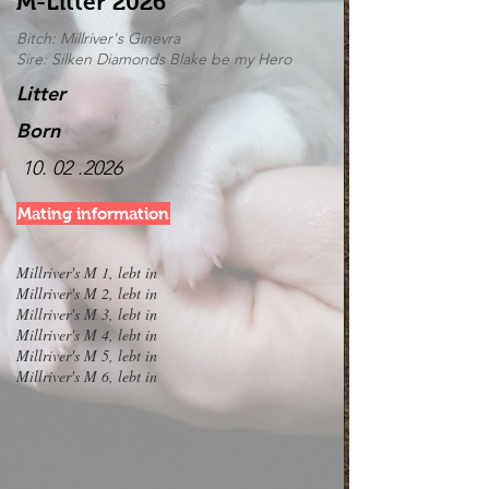
M-Litter 2026
Bitch: Millriver's Ginevra
Sire: Silken Diamonds Blake be my Hero
Litter
Born
10. 02 .2026
Mating information
Millriver's M 1, lebt in
Millriver's M 2, lebt in
Millriver's M 3, lebt in
Millriver's M 4, lebt in
Millriver's M 5, lebt in
Millriver's M 6, lebt in