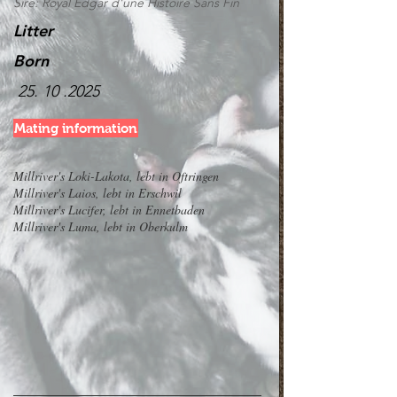
Sire: Royal Edgar d'une Histoire Sans Fin
Litter
Born
25. 10 .2025
Mating information
Millriver's Loki-Lakota, lebt in Oftringen
Millriver's Laios, lebt in Erschwil
Millriver's Lucifer, lebt in Ennetbaden
Millriver's Luma, lebt in Oberkulm