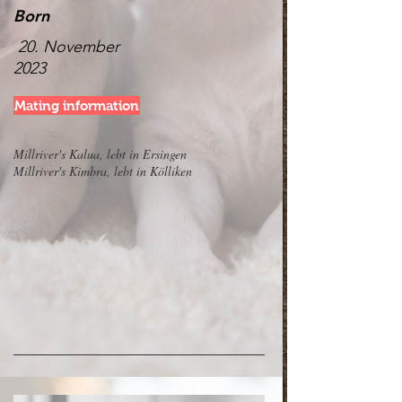
Born
20. November
2023
Mating information
Millriver's Kalua, lebt in Ersingen
Millriver's Kimbra, lebt in Kölliken