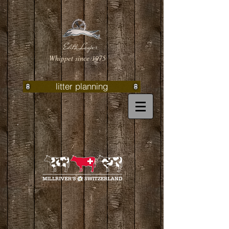
Edith Lauper
Whippet since 1975
litter planning