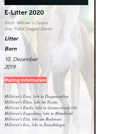
E-Litter 2020
Bitch: Millriver's Ostara
Sire: Pallid Dragon Devon
Litter
Born
10. Dezember
2019
Mating information
Millriver's Eros, lebt in Dagmarsellen
Millriver's Elios, lebt im Tessin
Millriver's Enola, lebt in Germersheim (D)
Millriver's Engiadina, lebt in Mümliswil
Millriver's Elsi, lebt am Bodensee
Millriver's Eos, lebt in Ennetbürgen