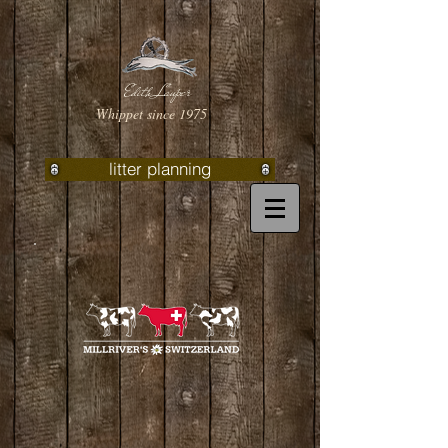
Edith Lauper
Whippet since 1975
litter planning