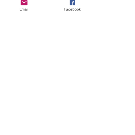
Email
Facebook
Senden
Kontakt
Nicole Lauper & Roman Andrist
Oberhubelstrasse 10
CH - 5742 Kölliken
MILLRIVER`S
SWITZERLAND