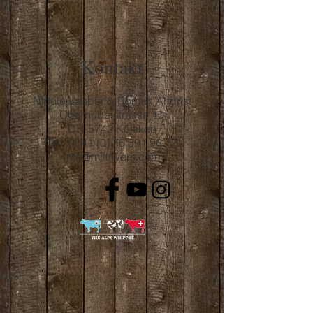
Kontakt
Nicole Lauper & Roman Andrist
Oberhubelstrasse 10
CH-5742 Kölliken
Tel.:
0041 (0) 76 391 96 72
info@millrivers.com