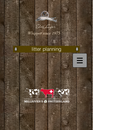
Edith Lauper
Whippet since 1975
litter planning