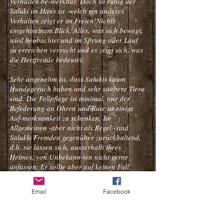
Verhalten be-­merkbar. Doch so ruhig der
Saluki im Haus ist -­welch ein anderes
Verhalten zeigt er im Freien!Nichts
entgehtseinem Blick. Alles, was sich bewegt,
wird beobachtet und im Sprung oder Lauf
zu erreichen versucht und es zeigt sich, was
die Hetzfreude bedeutet.
Sehr angenehm ist, dass Salukis kaum
Hundegeruch haben und sehr saubere Tiere
sind. Die Fellpflege ist minimal, nur der
Befederung an Ohren und Rute ist einige
Auf-­merksamkeit zu schenken. Im
Allgemeinen -­aber nicht als Regel -­sind
Salukis Fremden gegenüber zurückhaltend,
d.h. sie lassen sich, ausserhalb ihres
Heimes, von Unbekann-­ten nicht gerne
anfassen. Er sollte aber auf keinen Fall
scheu oder ängstlich sein.
Email
Facebook
Die Rüden sind bis ca. 71 cm gross, die
Hündinnen entsprechend kleiner. Es gibt sie
in allen Farben und als Varietät zum