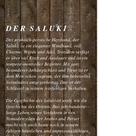
D E R S A L U K I
Der arabisch-­persische Hetzhund, der
Saluki, ist ein eleganter Windhund, voll
Charme, Würde und Adel. Trotzdem verfügt
er über viel Kraft und Ausdauer und ist ein
tempera-­mentvoller Begleiter. Mit ganz
besonderer Anhänglichkeit und Treue ist er
dem Men-­schen zugetan, der ihm liebevolles
Verständnis entgegenbringt. Das ist der
Schlüssel zu seinem feinfühligen Verhalten.
Die Geschichte des Saluki ist uralt, wie die
Geschichte des Orients. Das jahrhunderte-­
lange Leben seiner Vorfahren in den
Nomadenzelten der Araber und Perser
macht sich auch heute noch in seinem
ruhigen häuslichen und anpassungsfähigen