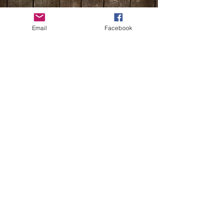
Email
Facebook
Nicole Lauper & Roman Andrist
Oberhubelstrasse 10
CH - 5742 Kölliken
MILLRIVER`S
SWITZERLAND
©
1975 -2026
Millriver`s. Erstellt mit
W
ix.com.