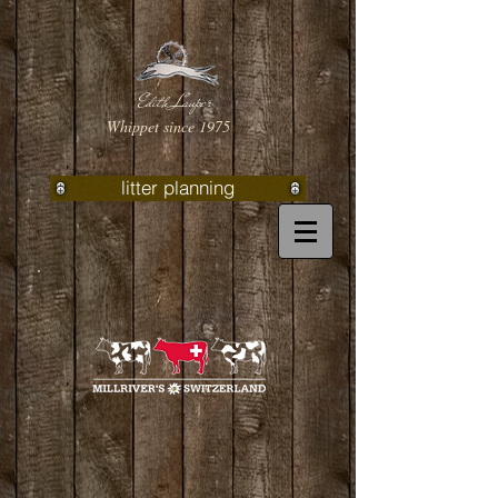
Edith Lauper
Whippet since 1975
litter planning