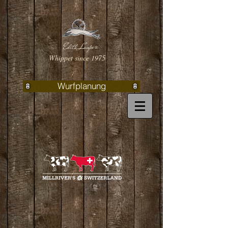
Edith Lauper
Whippet since 1975
Wurfplanung