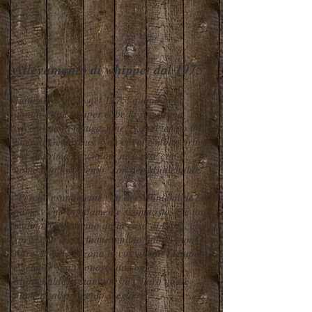
Allevamento di whippet dal 1975
Tutto ebbe inizio nel 1975, quando mia
nonna Edith Lauper ebbe la sua prima
cucciolata di fustigazione. A quel tempo il B-
litter di Generosus. Non ci volle molto prima
che la prima cucciolata nascesse con il
nome di allevamento "von der Mühlehalde".
"Perché esattamente von der Mühlehalde? Il
nome viene rapidamente scomposto. C'è un
mulino non lontano dalla casa di Edith, che
sorge con il suo fiume mulino fino al fiume
Aare. Poiché la zona in cui vivono i Lauper
è sempre stata conosciuta come
Mühlehalde, è stato presto chiaro quale
nome di allevamento scegliere.