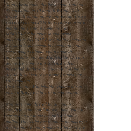
Sotto questo nome di allevamento sono nate
42 cucciolate in 40 anni. Il Whippet's di
Brugg è diventato noto e apprezzato. Così è
successo che nel 2014 ho seguito le orme di
mia nonna e sotto il nome "von der
Mühlehalde" ho avuto la mia prima
cucciolata. Nel 2015 è seguita la cucciolata
P, è stata la mia seconda cucciolata e allo
stesso tempo l'ultima, con il nome di
allevamento "von der Mühlehalde". A causa
del nostro cambio di residenza e della
possibilità di allevare i cuccioli lì, abbiamo
deciso di richiedere un nome proprio per
l'allevamento.
Così "von der Mühlehalde" rimane al suo
posto a Brugg e il lavoro di mia nonna.
Non potevamo dire addio al mulino
completamente con il nuovo nome. Quindi
cercavamo un nome che unisse fiume e
mulino. Dovrebbe essere anche un omaggio
a mia nonna e una promessa a lei di vivere