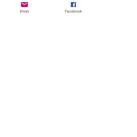
Email
Facebook
Edith Lauper & Dr. med. vet. Peter Lauper
Roman Andrist & Nicole Lauper