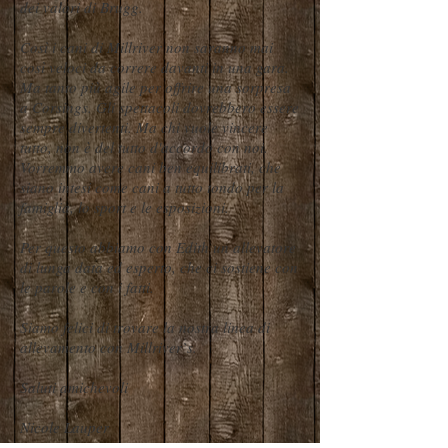
dei valori di Brugg.
Così i cani di Millriver non saranno mai
così veloci da correre davanti in una gara.
Ma tanto più agile per offrire una sorpresa
a Corsings. Gli spettacoli dovrebbero essere
sempre divertenti. Ma chi vuole vincere
tutto, non è del tutto d'accordo con noi.
Vorremmo avere cani ben equilibrati, che
siano intesi come cani a tutto tondo per la
famiglia, lo sport e le esposizioni.
Per questo abbiamo con Edith un allevatore
di lunga data ed esperto, che ci sostiene con
le parole e con i fatti.
Siamo felici di trovare la nostra linea di
allevamento con Millriver`s.
Saluti amichevoli
Nicole Lauper