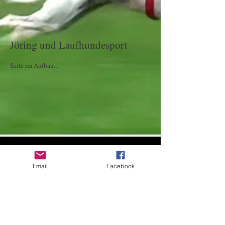
Jöring und Laufhundesport
Seite im Aufbau...
Email
Facebook
Nicole Lauper & Roman Andrist
Oberhubelstrasse 10
CH - 5742 Kölliken