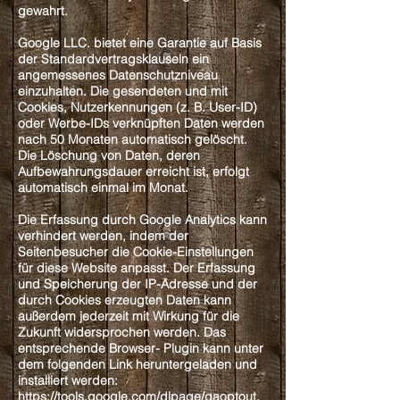
gewahrt.
Google LLC. bietet eine Garantie auf Basis
der Standardvertragsklauseln ein
angemessenes Datenschutzniveau
einzuhalten. Die gesendeten und mit
Cookies, Nutzerkennungen (z. B. User-ID)
oder Werbe-IDs verknüpften Daten werden
nach 50 Monaten automatisch gelöscht.
Die Löschung von Daten, deren
Aufbewahrungsdauer erreicht ist, erfolgt
automatisch einmal im Monat.
Die Erfassung durch Google Analytics kann
verhindert werden, indem der
Seitenbesucher die Cookie-Einstellungen
für diese Website anpasst. Der Erfassung
und Speicherung der IP-Adresse und der
durch Cookies erzeugten Daten kann
außerdem jederzeit mit Wirkung für die
Zukunft widersprochen werden. Das
entsprechende Browser- Plugin kann unter
dem folgenden Link heruntergeladen und
installiert werden:
https://tools.google.com/dlpage/gaoptout
.