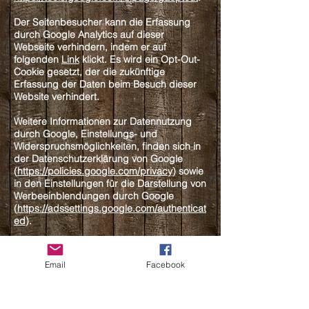
Der Seitenbesucher kann die Erfassung
durch Google Analytics auf dieser
Webseite verhindern, indem er auf
folgenden
Link
klickt. Es wird ein Opt-Out-
Cookie gesetzt, der die zukünftige
Erfassung der Daten beim Besuch dieser
Website verhindert.
Weitere Informationen zur Datennutzung
durch Google, Einstellungs- und
Widerspruchsmöglichkeiten, finden sich in
der Datenschutzerklärung von Google
(
https://policies.google.com/privacy
) sowie
in den Einstellungen für die Darstellung von
Werbeeinblendungen durch Google
(
https://adssettings.google.com/authenticat
ed
).
reCAPTCHA
Email
Facebook
Zum Schutz Ihrer Anfragen per
Internetformular verwenden wir den Dienst
reCAPTCHA des Unternehmens Google