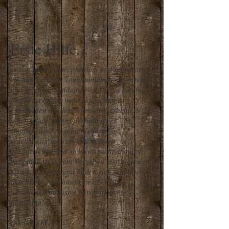
Erste Hilfe...
er tritt immer ganz plötzlich und unerwartet
ein und verlangt vom hundebesitzer rasches
und richtiges handeln: Wer sich in einem
Notfall zu helfen weiss, kann unter
Umständen das leben seines Vierbeiners
retten. Nicht zuletzt deshalb ist es
empfehlenswert, seine Kenntnisse
regelmässig in erste-hilfe-Kursen
aufzufrischen und sich von fachpersonen
bezüglich richtigem Vorgehen instruieren zu
lassen. Nachfolgend finden sich – im Kurz-
Beschrieb – die häufigsten Notfall-
Situationen inklusive tierärztlichem
Ratschlag.
Quelle: SKG