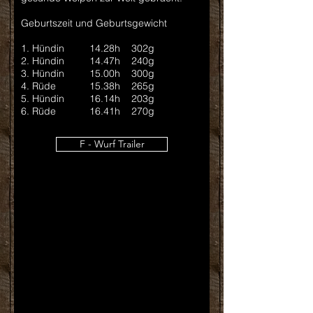
Geburtszeit und Geburtsgewicht
1. Hündin
14
.28
h 302g
2. Hündin
14
.47
h 240g
3. Hündin
15
.00
h 300g
4. Rüde
15
.38
h 265g
5. Hündin
16
.14
h 203g
6. Rüde
16.41
h 270g
F - Wurf Trailer