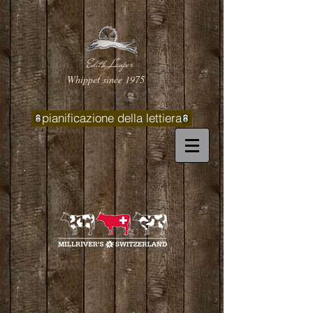
Edith Lauper
Whippet since 1975
pianificazione della lettiera