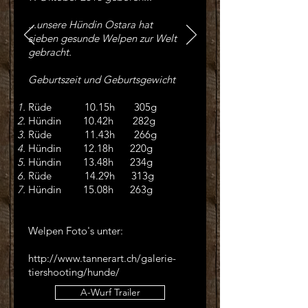
...unsere Hündin Ostara hat
sieben gesunde Welpen zur Welt
gebracht.
Geburtszeit und Geburtsgewicht
Rüde
10.15h 305g
Hündin 10.42h 282g
Rüde 11.43h 266g
Hündin 12.18h 220g
Hündin 13.48h 234g
Rüde 14.29h 313g
Hündin 15.08h 263g
Welpen Foto's unter:
http://www.tannerart.ch/galerie-
tiershooting/hunde/
A-Wurf Trailer