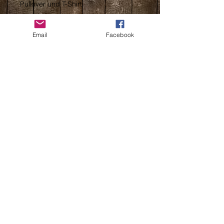
Pullover und T-Shirt
Email
Facebook
Nicole Lauper & Roman Andrist
Oberhubelstrasse 10
CH - 5742 Kölliken
MILLRIVER`S
SWITZERLAND
©
1975 -2026
Millriver`s. Erstellt mit
W
ix.com.