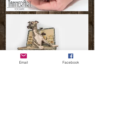
Email
Facebook