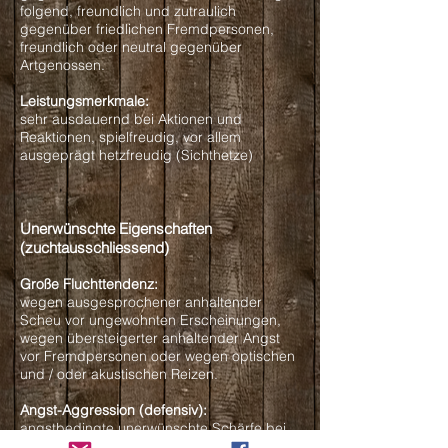
folgend, freundlich und zutraulich
gegenüber friedlichen Fremdpersonen,
freundlich oder neutral gegenüber
Artgenossen.
Leistungsmerkmale:
sehr ausdauernd bei Aktionen und
Reaktionen, spielfreudig, vor allem
ausgeprägt hetzfreudig (Sichthetze)
Unerwünschte Eigenschaften
(zuchtausschliessend)
Große Fluchttendenz:
wegen ausgesprochener anhaltender
Scheu vor ungewohnten Erscheinungen,
wegen übersteigerter anhaltender Angst
vor Fremdpersonen oder wegen optischen
und / oder akustischen Reizen.
Angst-Aggression (defensiv):
angstbedingte unerwünschte Schärfe bei
Unterschreitung der kritischen Distanz