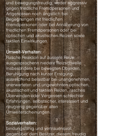
und bewegungsfreudig, weder aggressiv
gegen friedliche Fremdpersonen und
Artgenossen noch ängstlich bei
Begegnungen mit friedlichen
Fremdpersonen oder bei Annäherung von
friedlichen Fremdpersonen oder bei
optischen und akustischen Reizen sowie
taktilen Einwirkungen.
Umwelt-Verhalten:
Rasche Reaktion auf äussere Reize,
ausgesprochenn niedere Reizschwelle
insbesondere bei bewegten Objekten,
Beruhigung nach kurzer Erregung,
ausreichend belastbar bei unangenehmen,
unerwarteten und ungewohnten optischen,
akustischen und taktilen Reizen, rasches
Überwinden oder Vergessen schlechter
Erfahrungen, selbstsicher, interessiert und
neugierig gegenüber allen
Umwelterscheinungen.
Sozialverhalten:
bindungsfähig und vertrauensvoll
gegenüber dem Besitzer, diesem freudig