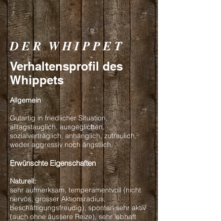
D E R W H I P P E T
Verhaltensprofil des
Whippets
Allgemein
Gutartig in friedlicher Situation,
alltagstauglich, ausgeglichen,
sozialverträglich, anhänglich, zutraulich,
weder aggressiv noch ängstlich.
Erwünschte Eigenschaften
Naturell:
sehr aufmerksam, temperamentvoll (nicht
nervös, grosser Aktionsradius,
beschäftigungsfreudig), spontan sehr aktiv
(auch ohne äussere Reize), sehr lebhaft